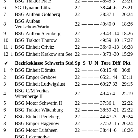
5
BSG Traktor Plate
22
—
—
—
48:45
3
23:21
6
SG Dynamo Lübz
22
—
—
—
38:44
-6
23:21
7
BSG Aufbau Goldberg
22
—
—
—
38:37
1
20:24
BSG Aufbau
8
22
—
—
—
40:40
0
18:26
Ventschow/Warin
9
BSG Aufbau Sternberg
22
—
—
—
29:43
-14
18:26
10
BSG Traktor Thurow
22
—
—
—
49:59
-10
17:27
11
BSG Einheit Crivitz
22
—
—
—
36:49
-13
16:28
⇓
12
BSG Einheit Krakow am See
22
—
—
—
43:73
-30
15:29
⇓
Bezirksklasse Schwerin Süd
Sp
S
U
N
Tore
Diff
Pkt.
✔
1
BSG Einheit Dömitz
22
—
—
—
63:15
48
36:8
⇑
2
BSG Empor Grabow
22
—
—
—
65:21
44
33:11
3
BSG Einheit Ludwigslust
22
—
—
—
60:27
33
29:15
BSG C/M Veritas
4
22
—
—
—
49:45
4
25:19
Wittenberge II
5
BSG Motor Schwerin II
22
—
—
—
37:36
1
22:22
6
BSG Traktor Wittenburg
22
—
—
—
38:59
-21
22:22
7
BSG Einheit Perleberg
22
—
—
—
44:47
-3
20:24
8
BSG Empor Hagenow
22
—
—
—
37:52
-15
20:24
9
BSG Motor Lübtheen
22
—
—
—
38:44
-6
18:26
BSG Lokomotive