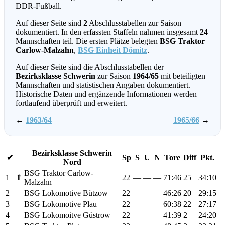
DDR-Fußball.
Auf dieser Seite sind
2
Abschlusstabellen zur Saison
dokumentiert. In den erfassten Staffeln nahmen insgesamt
24
Mannschaften teil. Die ersten Plätze belegten
BSG Traktor
Carlow-Malzahn
,
BSG Einheit Dömitz
.
Auf dieser Seite sind die Abschlusstabellen der
Bezirksklasse Schwerin
zur Saison
1964/65
mit beteiligten
Mannschaften und statistischen Angaben dokumentiert.
Historische Daten und ergänzende Informationen werden
fortlaufend überprüft und erweitert.
←
1963/64
1965/66
→
Bezirksklasse Schwerin
✔
Sp
S
U
N
Tore
Diff
Pkt.
Nord
BSG Traktor Carlow-
1
⇑
22
—
—
—
71:46
25
34:10
Malzahn
2
BSG Lokomotive Bützow
22
—
—
—
46:26
20
29:15
3
BSG Lokomotive Plau
22
—
—
—
60:38
22
27:17
4
BSG Lokomoitve Güstrow
22
—
—
—
41:39
2
24:20