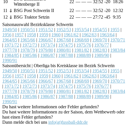
10
22
—
—
—
32:52
-20
18:26
Wittenberge II
11
BSG Post Schwerin II
22
—
—
—
32:52
-20
12:32
⇓
12
BSG Traktor Setzin
22
—
—
—
27:72
-45
9:35
⇓
Saisonauswahl Bezirksklasse Schwerin
1949/50
|
1950/51
|
1951/52
|
1952/53
|
1953/54
|
1954/55
|
1955
|
1956
|
1957
|
1958
|
1959
|
1960
|
1961/62
|
1962/63
|
1963/64
|
1964/65
|
1965/66
|
1966/67
|
1967/68
|
1968/69
|
1969/70
|
1970/71
|
1971/72
|
1972/73
|
1973/74
|
1974/75
|
1975/76
|
1976/77
|
1977/78
|
1978/79
|
1979/80
|
1980/81
|
1981/82
|
1982/83
|
1983/84
|
1984/85
|
1985/86
|
1986/87
|
1987/88
|
1988/89
|
1989/90
|
1990/91
Saisonübersicht | Oberliga bis Kreisklasse im Bezirk Schwerin
1949/50
|
1950/51
|
1951/52
|
1952/53
|
1953/54
|
1954/55
|
1955
|
1956
|
1957
|
1958
|
1959
|
1960
|
1961/62
|
1962/63
|
1963/64
|
1964/65
|
1965/66
|
1966/67
|
1967/68
|
1968/69
|
1969/70
|
1970/71
|
1971/72
|
1972/73
|
1973/74
|
1974/75
|
1975/76
|
1976/77
|
1977/78
|
1978/79
|
1979/80
|
1980/81
|
1981/82
|
1982/83
|
1983/84
|
1984/85
|
1985/86
|
1986/87
|
1987/88
|
1988/89
|
1989/90
|
1990/91
Du hast weitere Informationen oder Fehler gefunden?
Du hast weitere Informationen zu der Saison, dem Wettbewerb oder
hast einen Fehler gefunden?
Dann melde dich bei uns
info(at)fussball-ddr.de