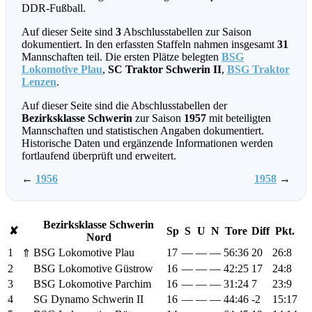
DDR-Fußball.
Auf dieser Seite sind
3
Abschlusstabellen zur Saison
dokumentiert. In den erfassten Staffeln nahmen insgesamt
31
Mannschaften teil. Die ersten Plätze belegten
BSG
Lokomotive Plau
,
SC Traktor Schwerin II
,
BSG Traktor
Lenzen
.
Auf dieser Seite sind die Abschlusstabellen der
Bezirksklasse Schwerin
zur Saison
1957
mit beteiligten
Mannschaften und statistischen Angaben dokumentiert.
Historische Daten und ergänzende Informationen werden
fortlaufend überprüft und erweitert.
←
1956
1958
→
Bezirksklasse Schwerin
✘
Sp
S
U
N
Tore
Diff
Pkt.
Nord
1
BSG Lokomotive Plau
17
—
—
—
56:36
20
26:8
⇑
2
BSG Lokomotive Güstrow
16
—
—
—
42:25
17
24:8
3
BSG Lokomotive Parchim
16
—
—
—
31:24
7
23:9
4
SG Dynamo Schwerin II
16
—
—
—
44:46
-2
15:17