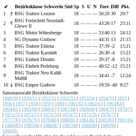
Bezirksklasse Schwerin Süd
Sp
S
U
N
Tore
Diff
Pkt.
✔
1
BSG Traktor Lenzen
18
—
—
—
50:20
30
29:7
⇑
BSG Fortschritt Neustadt-
2
⇑
18
—
—
—
43:26
17
25:11
Glewe II
3
BSG Motor Wittenberge
18
—
—
—
53:40
13
24:12
4
SG Dynamo Grabow
18
—
—
—
44:31
13
21:15
5
BSG Traktor Eldena
18
—
—
—
37:39
-2
15:21
6
BSG Traktor Karstädt
18
—
—
—
26:30
-4
15:21
7
BSG Einheit Dömitz
18
—
—
—
29:37
-8
15:21
8
BSG Einheit Perleberg
18
—
—
—
40:52
-12
15:21
BSG Traktor Neu Kaliß-
9
18
—
—
—
34:41
-7
12:24
Malliß
10
BSG Empor Grabow
18
—
—
—
19:59
-40
9:27
⇓
Saisonauswahl Bezirksklasse Schwerin
1949/50
|
1950/51
|
1951/52
|
1952/53
|
1953/54
|
1954/55
|
1955
|
1956
|
1957
|
1958
|
1959
|
1960
|
1961/62
|
1962/63
|
1963/64
|
1964/65
|
1965/66
|
1966/67
|
1967/68
|
1968/69
|
1969/70
|
1970/71
|
1971/72
|
1972/73
|
1973/74
|
1974/75
|
1975/76
|
1976/77
|
1977/78
|
1978/79
|
1979/80
|
1980/81
|
1981/82
|
1982/83
|
1983/84
|
1984/85
|
1985/86
|
1986/87
|
1987/88
|
1988/89
|
1989/90
|
1990/91