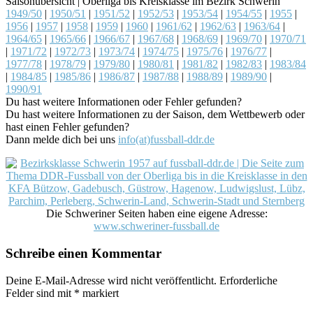
Saisonübersicht | Oberliga bis Kreisklasse im Bezirk Schwerin
1949/50
|
1950/51
|
1951/52
|
1952/53
|
1953/54
|
1954/55
|
1955
|
1956
|
1957
|
1958
|
1959
|
1960
|
1961/62
|
1962/63
|
1963/64
|
1964/65
|
1965/66
|
1966/67
|
1967/68
|
1968/69
|
1969/70
|
1970/71
|
1971/72
|
1972/73
|
1973/74
|
1974/75
|
1975/76
|
1976/77
|
1977/78
|
1978/79
|
1979/80
|
1980/81
|
1981/82
|
1982/83
|
1983/84
|
1984/85
|
1985/86
|
1986/87
|
1987/88
|
1988/89
|
1989/90
|
1990/91
Du hast weitere Informationen oder Fehler gefunden?
Du hast weitere Informationen zu der Saison, dem Wettbewerb oder
hast einen Fehler gefunden?
Dann melde dich bei uns
info(at)fussball-ddr.de
Die Schweriner Seiten haben eine eigene Adresse:
www.schweriner-fussball.de
Schreibe einen Kommentar
Deine E-Mail-Adresse wird nicht veröffentlicht.
Erforderliche
Felder sind mit
*
markiert