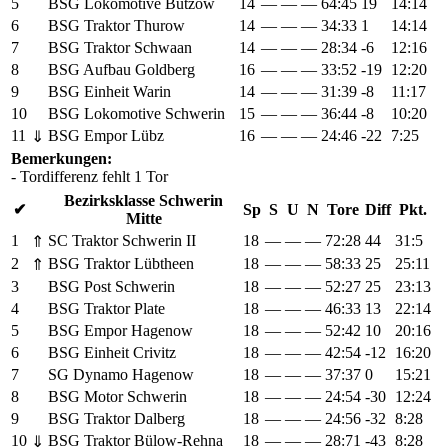
5
BSG Lokomotive Bützow
14
—
—
—
64:45
19
14:14
6
BSG Traktor Thurow
14
—
—
—
34:33
1
14:14
7
BSG Traktor Schwaan
14
—
—
—
28:34
-6
12:16
8
BSG Aufbau Goldberg
16
—
—
—
33:52
-19
12:20
9
BSG Einheit Warin
14
—
—
—
31:39
-8
11:17
10
BSG Lokomotive Schwerin
15
—
—
—
36:44
-8
10:20
11
BSG Empor Lübz
16
—
—
—
24:46
-22
7:25
⇓
Bemerkungen:
- Tordifferenz fehlt 1 Tor
Bezirksklasse Schwerin
✔
Sp
S
U
N
Tore
Diff
Pkt.
Mitte
1
SC Traktor Schwerin II
18
—
—
—
72:28
44
31:5
⇑
2
BSG Traktor Lübtheen
18
—
—
—
58:33
25
25:11
⇑
3
BSG Post Schwerin
18
—
—
—
52:27
25
23:13
4
BSG Traktor Plate
18
—
—
—
46:33
13
22:14
5
BSG Empor Hagenow
18
—
—
—
52:42
10
20:16
6
BSG Einheit Crivitz
18
—
—
—
42:54
-12
16:20
7
SG Dynamo Hagenow
18
—
—
—
37:37
0
15:21
8
BSG Motor Schwerin
18
—
—
—
24:54
-30
12:24
9
BSG Traktor Dalberg
18
—
—
—
24:56
-32
8:28
10
BSG Traktor Bülow-Rehna
18
—
—
—
28:71
-43
8:28
⇓