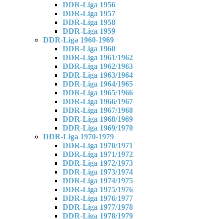
DDR-Liga 1956
DDR-Liga 1957
DDR-Liga 1958
DDR-Liga 1959
DDR-Liga 1960-1969
DDR-Liga 1960
DDR-Liga 1961/1962
DDR-Liga 1962/1963
DDR-Liga 1963/1964
DDR-Liga 1964/1965
DDR-Liga 1965/1966
DDR-Liga 1966/1967
DDR-Liga 1967/1968
DDR-Liga 1968/1969
DDR-Liga 1969/1970
DDR-Liga 1970-1979
DDR-Liga 1970/1971
DDR-Liga 1971/1972
DDR-Liga 1972/1973
DDR-Liga 1973/1974
DDR-Liga 1974/1975
DDR-Liga 1975/1976
DDR-Liga 1976/1977
DDR-Liga 1977/1978
DDR-Liga 1978/1979