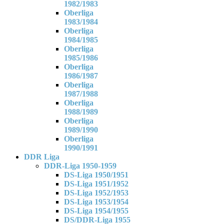
1982/1983
Oberliga
1983/1984
Oberliga
1984/1985
Oberliga
1985/1986
Oberliga
1986/1987
Oberliga
1987/1988
Oberliga
1988/1989
Oberliga
1989/1990
Oberliga
1990/1991
DDR Liga
DDR-Liga 1950-1959
DS-Liga 1950/1951
DS-Liga 1951/1952
DS-Liga 1952/1953
DS-Liga 1953/1954
DS-Liga 1954/1955
DS/DDR-Liga 1955