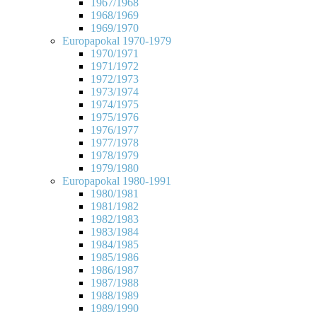
1967/1968
1968/1969
1969/1970
Europapokal 1970-1979
1970/1971
1971/1972
1972/1973
1973/1974
1974/1975
1975/1976
1976/1977
1977/1978
1978/1979
1979/1980
Europapokal 1980-1991
1980/1981
1981/1982
1982/1983
1983/1984
1984/1985
1985/1986
1986/1987
1987/1988
1988/1989
1989/1990