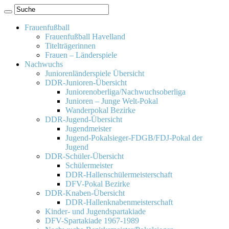
Frauenfußball
Frauenfußball Havelland
Titelträgerinnen
Frauen – Länderspiele
Nachwuchs
Juniorenländerspiele Übersicht
DDR-Junioren-Übersicht
Juniorenoberliga/Nachwuchsoberliga
Junioren – Junge Welt-Pokal
Wanderpokal Bezirke
DDR-Jugend-Übersicht
Jugendmeister
Jugend-Pokalsieger-FDGB/FDJ-Pokal der
Jugend
DDR-Schüler-Übersicht
Schülermeister
DDR-Hallenschülermeisterschaft
DFV-Pokal Bezirke
DDR-Knaben-Übersicht
DDR-Hallenknabenmeisterschaft
Kinder- und Jugendspartakiade
DFV-Spartakiade 1967-1989