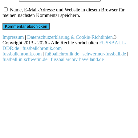
Name, E-Mail-Adresse und Website in diesem Browser für
meinen nächsten Kommentar speichern.
Impressum
|
Datenschutzerklärung & Cookie-Richtlinien
©
Copyright 2013 - 2026 - Alle Rechte vorbehalten
FUSSBALL-
DDR.de | fussballchronik.com
fussballchronik.com
|
fußballchronik.de
|
schweriner-fussball.de
|
fussball-in-schwerin.de
|
fussballarchiv-havelland.de