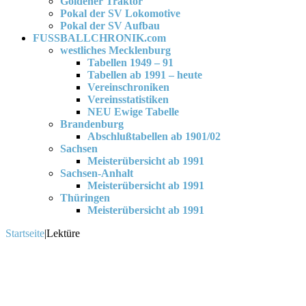
Goldener Traktor
Pokal der SV Lokomotive
Pokal der SV Aufbau
FUSSBALLCHRONIK.com
westliches Mecklenburg
Tabellen 1949 – 91
Tabellen ab 1991 – heute
Vereinschroniken
Vereinsstatistiken
NEU Ewige Tabelle
Brandenburg
Abschlußtabellen ab 1901/02
Sachsen
Meisterübersicht ab 1991
Sachsen-Anhalt
Meisterübersicht ab 1991
Thüringen
Meisterübersicht ab 1991
Startseite
|
Lektüre