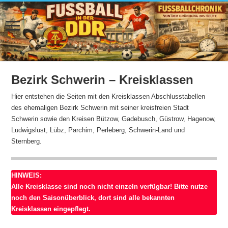
Bezirk Schwerin – Kreisklassen
Hier entstehen die Seiten mit den Kreisklassen Abschlusstabellen
des ehemaligen Bezirk Schwerin mit seiner kreisfreien Stadt
Schwerin sowie den Kreisen Bützow, Gadebusch, Güstrow, Hagenow,
Ludwigslust, Lübz, Parchim, Perleberg, Schwerin-Land und
Sternberg.
HINWEIS:
Alle Kreisklasse sind noch nicht einzeln verfügbar! Bitte nutze
noch den Saisonüberblick, dort sind alle bekannten
Kreisklassen eingepflegt.