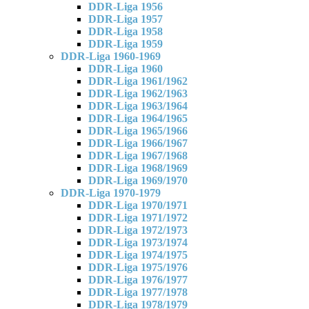
DDR-Liga 1956
DDR-Liga 1957
DDR-Liga 1958
DDR-Liga 1959
DDR-Liga 1960-1969
DDR-Liga 1960
DDR-Liga 1961/1962
DDR-Liga 1962/1963
DDR-Liga 1963/1964
DDR-Liga 1964/1965
DDR-Liga 1965/1966
DDR-Liga 1966/1967
DDR-Liga 1967/1968
DDR-Liga 1968/1969
DDR-Liga 1969/1970
DDR-Liga 1970-1979
DDR-Liga 1970/1971
DDR-Liga 1971/1972
DDR-Liga 1972/1973
DDR-Liga 1973/1974
DDR-Liga 1974/1975
DDR-Liga 1975/1976
DDR-Liga 1976/1977
DDR-Liga 1977/1978
DDR-Liga 1978/1979