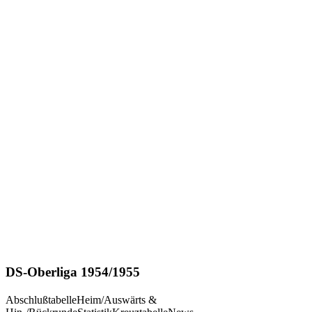
DS-Oberliga 1954/1955
Abschlußtabelle
Heim/Auswärts &