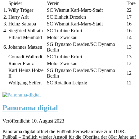
Spieler
Verein
Tore
1.
Willy Tröger
SC Wismut Karl-Marx-Stadt
22
2.
Harry Arlt
SC Einheit Dresden
17
3.
Heinz Satrapa
SC Wismut Karl-Marx-Stadt
16
4.
Siegfried Vollrath
SC Turbine Erfurt
16
Erhard Meinhold
Motor Zwickau
14
SG Dynamo Dresden/SC Dynamo
6.
Johannes Matzen
13
Berlin
Conradt Wallrodt
SC Turbine Erfurt
13
Rainer Franz
Motor Zwickau
12
Karl-Heinz Holze
SG Dynamo Dresden/SC Dynamo
12
II
Berlin
Wolfgang Seifert
SC Rotation Leipzig
12
Panorama digital
Veröffentlicht: 10. August 2023
Panorama digital öffnet die Fußball-Fernseharchive zum DDR-
Fußball – Endlich wieder Anstoß für die Oberliga der 80er Jahre auf