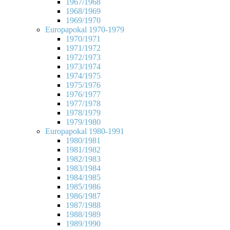
1967/1968
1968/1969
1969/1970
Europapokal 1970-1979
1970/1971
1971/1972
1972/1973
1973/1974
1974/1975
1975/1976
1976/1977
1977/1978
1978/1979
1979/1980
Europapokal 1980-1991
1980/1981
1981/1982
1982/1983
1983/1984
1984/1985
1985/1986
1986/1987
1987/1988
1988/1989
1989/1990