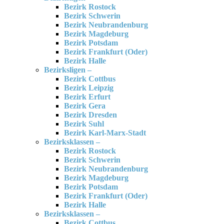
Bezirk Rostock
Bezirk Schwerin
Bezirk Neubrandenburg
Bezirk Magdeburg
Bezirk Potsdam
Bezirk Frankfurt (Oder)
Bezirk Halle
Bezirksligen –
Bezirk Cottbus
Bezirk Leipzig
Bezirk Erfurt
Bezirk Gera
Bezirk Dresden
Bezirk Suhl
Bezirk Karl-Marx-Stadt
Bezirksklassen –
Bezirk Rostock
Bezirk Schwerin
Bezirk Neubrandenburg
Bezirk Magdeburg
Bezirk Potsdam
Bezirk Frankfurt (Oder)
Bezirk Halle
Bezirksklassen –
Bezirk Cottbus