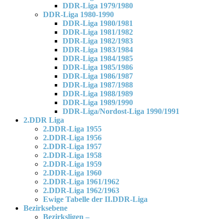
DDR-Liga 1979/1980
DDR-Liga 1980-1990
DDR-Liga 1980/1981
DDR-Liga 1981/1982
DDR-Liga 1982/1983
DDR-Liga 1983/1984
DDR-Liga 1984/1985
DDR-Liga 1985/1986
DDR-Liga 1986/1987
DDR-Liga 1987/1988
DDR-Liga 1988/1989
DDR-Liga 1989/1990
DDR-Liga/Nordost-Liga 1990/1991
2.DDR Liga
2.DDR-Liga 1955
2.DDR-Liga 1956
2.DDR-Liga 1957
2.DDR-Liga 1958
2.DDR-Liga 1959
2.DDR-Liga 1960
2.DDR-Liga 1961/1962
2.DDR-Liga 1962/1963
Ewige Tabelle der II.DDR-Liga
Bezirksebene
Bezirksligen –