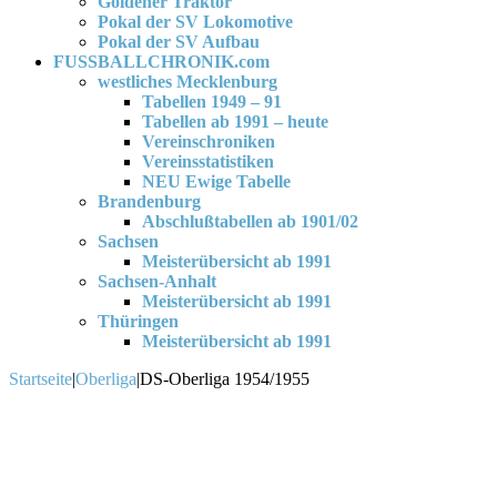
Goldener Traktor
Pokal der SV Lokomotive
Pokal der SV Aufbau
FUSSBALLCHRONIK.com
westliches Mecklenburg
Tabellen 1949 – 91
Tabellen ab 1991 – heute
Vereinschroniken
Vereinsstatistiken
NEU Ewige Tabelle
Brandenburg
Abschlußtabellen ab 1901/02
Sachsen
Meisterübersicht ab 1991
Sachsen-Anhalt
Meisterübersicht ab 1991
Thüringen
Meisterübersicht ab 1991
Startseite
|
Oberliga
|
DS-Oberliga 1954/1955