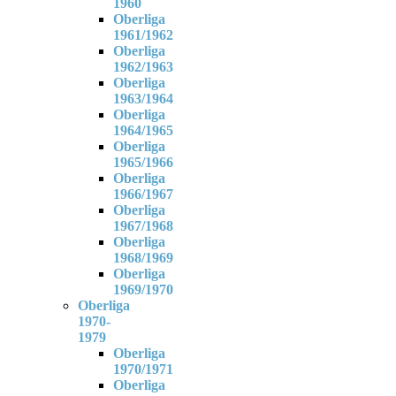
1960
Oberliga
1961/1962
Oberliga
1962/1963
Oberliga
1963/1964
Oberliga
1964/1965
Oberliga
1965/1966
Oberliga
1966/1967
Oberliga
1967/1968
Oberliga
1968/1969
Oberliga
1969/1970
Oberliga
1970-
1979
Oberliga
1970/1971
Oberliga