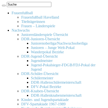
Frauenfußball
Frauenfußball Havelland
Titelträgerinnen
Frauen – Länderspiele
Nachwuchs
Juniorenländerspiele Übersicht
DDR-Junioren-Übersicht
Juniorenoberliga/Nachwuchsoberliga
Junioren – Junge Welt-Pokal
Wanderpokal Bezirke
DDR-Jugend-Übersicht
Jugendmeister
Jugend-Pokalsieger-FDGB/FDJ-Pokal der
Jugend
DDR-Schüler-Übersicht
Schülermeister
DDR-Hallenschülermeisterschaft
DFV-Pokal Bezirke
DDR-Knaben-Übersicht
DDR-Hallenknabenmeisterschaft
Kinder- und Jugendspartakiade
DFV-Spartakiade 1967-1989