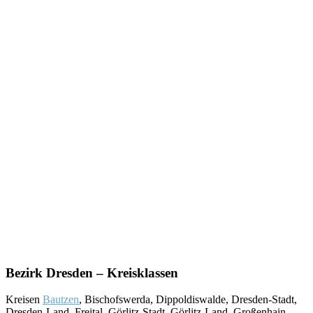
Bezirk Dresden – Kreisklassen
Kreisen
Bautzen
, Bischofswerda, Dippoldiswalde, Dresden-Stadt,
Dresden-Land, Freital, Görlitz-Stadt, Görlitz-Land, Großenhain,