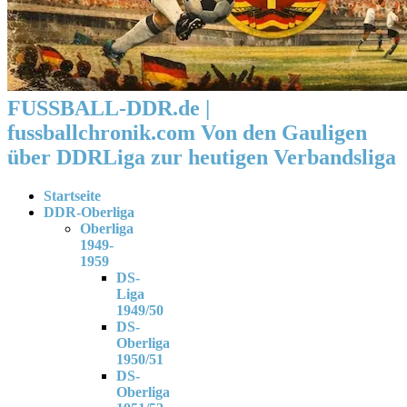
FUSSBALL-DDR.de |
fussballchronik.com Von den Gauligen
über DDRLiga zur heutigen Verbandsliga
Startseite
DDR-Oberliga
Oberliga
1949-
1959
DS-
Liga
1949/50
DS-
Oberliga
1950/51
DS-
Oberliga