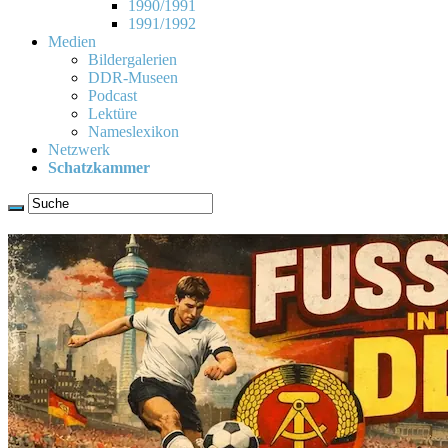
1990/1991
1991/1992
Medien
Bildergalerien
DDR-Museen
Podcast
Lektüre
Nameslexikon
Netzwerk
Schatzkammer