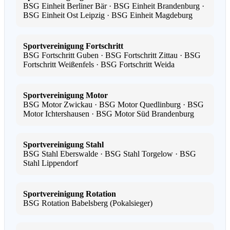
BSG Einheit Berliner Bär · BSG Einheit Brandenburg ·
BSG Einheit Ost Leipzig · BSG Einheit Magdeburg
Sportvereinigung Fortschritt
BSG Fortschritt Guben · BSG Fortschritt Zittau · BSG
Fortschritt Weißenfels · BSG Fortschritt Weida
Sportvereinigung Motor
BSG Motor Zwickau · BSG Motor Quedlinburg · BSG
Motor Ichtershausen · BSG Motor Süd Brandenburg
Sportvereinigung Stahl
BSG Stahl Eberswalde · BSG Stahl Torgelow · BSG
Stahl Lippendorf
Sportvereinigung Rotation
BSG Rotation Babelsberg (Pokalsieger)