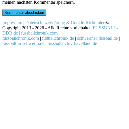
meinen nächsten Kommentar speichern.
Impressum
|
Datenschutzerklärung & Cookie-Richtlinien
©
Copyright 2013 - 2026 - Alle Rechte vorbehalten
FUSSBALL-
DDR.de | fussballchronik.com
fussballchronik.com
|
fußballchronik.de
|
schweriner-fussball.de
|
fussball-in-schwerin.de
|
fussballarchiv-havelland.de