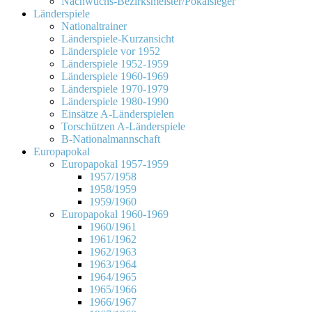
Nachwuchs-Bezirksmeister/Pokalsieger
Länderspiele
Nationaltrainer
Länderspiele-Kurzansicht
Länderspiele vor 1952
Länderspiele 1952-1959
Länderspiele 1960-1969
Länderspiele 1970-1979
Länderspiele 1980-1990
Einsätze A-Länderspielen
Torschützen A-Länderspiele
B-Nationalmannschaft
Europapokal
Europapokal 1957-1959
1957/1958
1958/1959
1959/1960
Europapokal 1960-1969
1960/1961
1961/1962
1962/1963
1963/1964
1964/1965
1965/1966
1966/1967