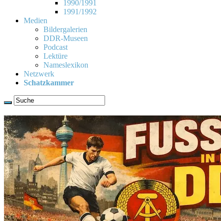
1990/1991
1991/1992
Medien
Bildergalerien
DDR-Museen
Podcast
Lektüre
Nameslexikon
Netzwerk
Schatzkammer