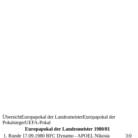
Übersicht
Europapokal der Landesmeister
Europapokal der
Pokalsieger
UEFA-Pokal
Europapokal der Landesmeister 1980/81
1. Runde
17.09.1980
BFC Dynamo - APOEL Nikosia
3:0