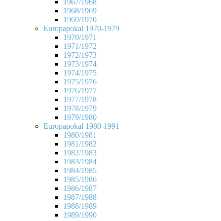
1967/1968
1968/1969
1969/1970
Europapokal 1970-1979
1970/1971
1971/1972
1972/1973
1973/1974
1974/1975
1975/1976
1976/1977
1977/1978
1978/1979
1979/1980
Europapokal 1980-1991
1980/1981
1981/1982
1982/1983
1983/1984
1984/1985
1985/1986
1986/1987
1987/1988
1988/1989
1989/1990