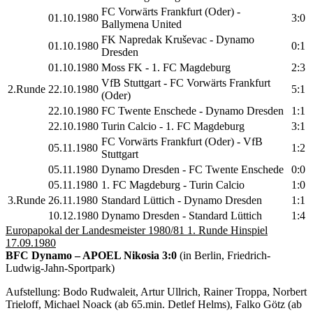
FC Vorwärts Frankfurt (Oder) -
01.10.1980
3:0
Ballymena United
FK Napredak Kruševac - Dynamo
01.10.1980
0:1
Dresden
01.10.1980
Moss FK - 1. FC Magdeburg
2:3
VfB Stuttgart - FC Vorwärts Frankfurt
2.Runde
22.10.1980
5:1
(Oder)
22.10.1980
FC Twente Enschede - Dynamo Dresden
1:1
22.10.1980
Turin Calcio - 1. FC Magdeburg
3:1
FC Vorwärts Frankfurt (Oder) - VfB
05.11.1980
1:2
Stuttgart
05.11.1980
Dynamo Dresden - FC Twente Enschede
0:0
05.11.1980
1. FC Magdeburg - Turin Calcio
1:0
3.Runde
26.11.1980
Standard Lüttich - Dynamo Dresden
1:1
10.12.1980
Dynamo Dresden - Standard Lüttich
1:4
Europapokal der Landesmeister 1980/81 1. Runde Hinspiel
17.09.1980
BFC Dynamo – APOEL Nikosia 3:0
(in Berlin, Friedrich-
Ludwig-Jahn-Sportpark)
Aufstellung: Bodo Rudwaleit, Artur Ullrich, Rainer Troppa, Norbert
Trieloff, Michael Noack (ab 65.min. Detlef Helms), Falko Götz (ab