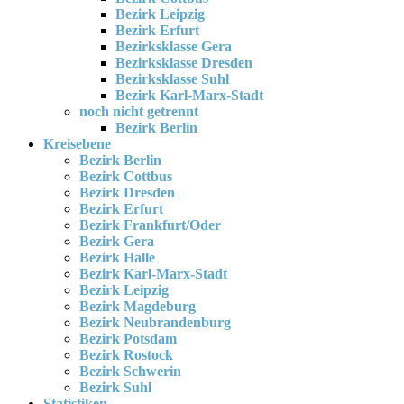
Bezirk Leipzig
Bezirk Erfurt
Bezirksklasse Gera
Bezirksklasse Dresden
Bezirksklasse Suhl
Bezirk Karl-Marx-Stadt
noch nicht getrennt
Bezirk Berlin
Kreisebene
Bezirk Berlin
Bezirk Cottbus
Bezirk Dresden
Bezirk Erfurt
Bezirk Frankfurt/Oder
Bezirk Gera
Bezirk Halle
Bezirk Karl-Marx-Stadt
Bezirk Leipzig
Bezirk Magdeburg
Bezirk Neubrandenburg
Bezirk Potsdam
Bezirk Rostock
Bezirk Schwerin
Bezirk Suhl
Statistiken