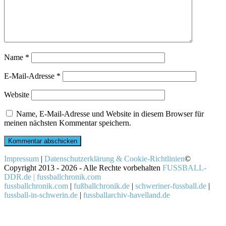
Name
*
E-Mail-Adresse
*
Website
Name, E-Mail-Adresse und Website in diesem Browser für
meinen nächsten Kommentar speichern.
Impressum
|
Datenschutzerklärung & Cookie-Richtlinien
©
Copyright 2013 - 2026 - Alle Rechte vorbehalten
FUSSBALL-
DDR.de | fussballchronik.com
fussballchronik.com
|
fußballchronik.de
|
schweriner-fussball.de
|
fussball-in-schwerin.de
|
fussballarchiv-havelland.de