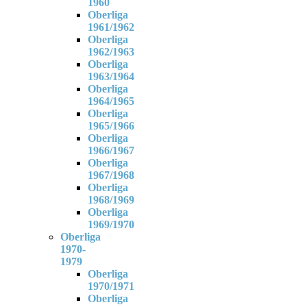
1960
Oberliga
1961/1962
Oberliga
1962/1963
Oberliga
1963/1964
Oberliga
1964/1965
Oberliga
1965/1966
Oberliga
1966/1967
Oberliga
1967/1968
Oberliga
1968/1969
Oberliga
1969/1970
Oberliga
1970-
1979
Oberliga
1970/1971
Oberliga