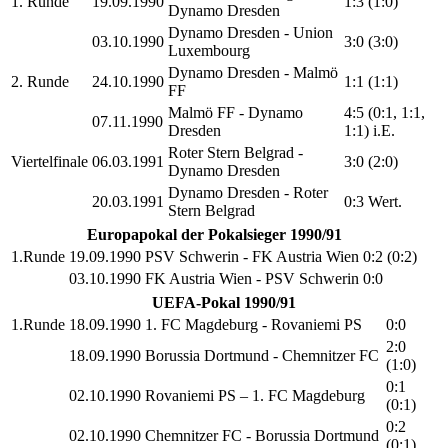
1. Runde
19.09.1990
1:3 (1:0)
Dynamo Dresden
Dynamo Dresden - Union
03.10.1990
3:0 (3:0)
Luxembourg
Dynamo Dresden - Malmö
2. Runde
24.10.1990
1:1 (1:1)
FF
Malmö FF - Dynamo
4:5 (0:1, 1:1,
07.11.1990
Dresden
1:1) i.E.
Roter Stern Belgrad -
Viertelfinale
06.03.1991
3:0 (2:0)
Dynamo Dresden
Dynamo Dresden - Roter
20.03.1991
0:3 Wert.
Stern Belgrad
Europapokal der Pokalsieger 1990/91
1.Runde
19.09.1990
PSV Schwerin - FK Austria Wien
0:2 (0:2)
03.10.1990
FK Austria Wien - PSV Schwerin
0:0
UEFA-Pokal 1990/91
1.Runde
18.09.1990
1. FC Magdeburg - Rovaniemi PS
0:0
2:0
18.09.1990
Borussia Dortmund - Chemnitzer FC
(1:0)
0:1
02.10.1990
Rovaniemi PS – 1. FC Magdeburg
(0:1)
0:2
02.10.1990
Chemnitzer FC - Borussia Dortmund
(0:1)