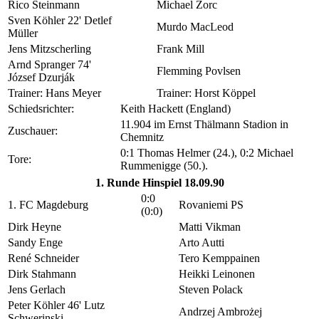
Rico Steinmann
Michael Zorc
Sven Köhler 22' Detlef
Murdo MacLeod
Müller
Jens Mitzscherling
Frank Mill
Arnd Spranger 74'
Flemming Povlsen
József Dzurják
Trainer: Hans Meyer
Trainer: Horst Köppel
Schiedsrichter:
Keith Hackett (England)
11.904 im Ernst Thälmann Stadion in
Zuschauer:
Chemnitz
0:1 Thomas Helmer (24.), 0:2 Michael
Tore:
Rummenigge (50.).
1. Runde Hinspiel 18.09.90
0:0
1. FC Magdeburg
Rovaniemi PS
(0:0)
Dirk Heyne
Matti Vikman
Sandy Enge
Arto Autti
René Schneider
Tero Kemppainen
Dirk Stahmann
Heikki Leinonen
Jens Gerlach
Steven Polack
Peter Köhler 46' Lutz
Andrzej Ambrożej
Schwerinski