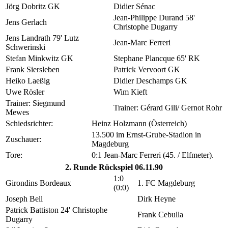
Jörg Dobritz GK
Didier Sénac
Jean-Philippe Durand 58'
Jens Gerlach
Christophe Dugarry
Jens Landrath 79' Lutz
Jean-Marc Ferreri
Schwerinski
Stefan Minkwitz GK
Stephane Plancque 65' RK
Frank Siersleben
Patrick Vervoort GK
Heiko Laeßig
Didier Deschamps GK
Uwe Rösler
Wim Kieft
Trainer: Siegmund
Trainer: Gérard Gili/ Gernot Rohr
Mewes
Schiedsrichter:
Heinz Holzmann (Österreich)
13.500 im Ernst-Grube-Stadion in
Zuschauer:
Magdeburg
Tore:
0:1 Jean-Marc Ferreri (45. / Elfmeter).
2. Runde Rückspiel 06.11.90
1:0
Girondins Bordeaux
1. FC Magdeburg
(0:0)
Joseph Bell
Dirk Heyne
Patrick Battiston 24' Christophe
Frank Cebulla
Dugarry