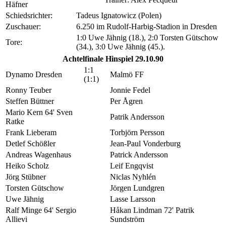
Häfner
Schiedsrichter:
Tadeus Ignatowicz (Polen)
Zuschauer:
6.250 im Rudolf-Harbig-Stadion in Dresden
1:0 Uwe Jähnig (18.), 2:0 Torsten Gütschow
Tore:
(34.), 3:0 Uwe Jähnig (45.).
Achtelfinale Hinspiel 29.10.90
1:1
Dynamo Dresden
Malmö FF
(1:1)
Ronny Teuber
Jonnie Fedel
Steffen Büttner
Per Ågren
Mario Kern 64' Sven
Patrik Andersson
Ratke
Frank Lieberam
Torbjörn Persson
Detlef Schößler
Jean-Paul Vonderburg
Andreas Wagenhaus
Patrick Andersson
Heiko Scholz
Leif Engqvist
Jörg Stübner
Niclas Nyhlén
Torsten Gütschow
Jörgen Lundgren
Uwe Jähnig
Lasse Larsson
Ralf Minge 64' Sergio
Håkan Lindman 72' Patrik
Allievi
Sundström