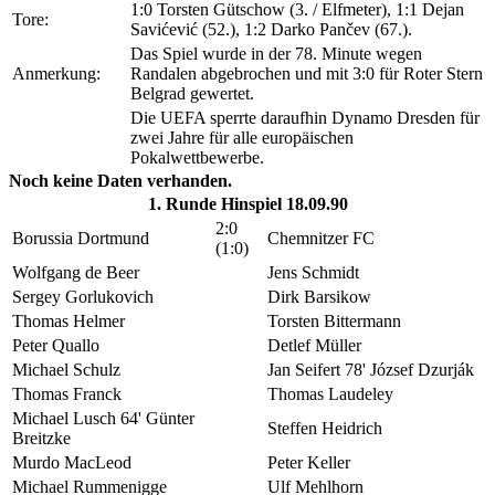
1:0 Torsten Gütschow (3. / Elfmeter), 1:1 Dejan
Tore:
Savićević (52.), 1:2 Darko Pančev (67.).
Das Spiel wurde in der 78. Minute wegen
Anmerkung:
Randalen abgebrochen und mit 3:0 für Roter Stern
Belgrad gewertet.
Die UEFA sperrte daraufhin Dynamo Dresden für
zwei Jahre für alle europäischen
Pokalwettbewerbe.
Noch keine Daten verhanden.
1. Runde Hinspiel 18.09.90
2:0
Borussia Dortmund
Chemnitzer FC
(1:0)
Wolfgang de Beer
Jens Schmidt
Sergey Gorlukovich
Dirk Barsikow
Thomas Helmer
Torsten Bittermann
Peter Quallo
Detlef Müller
Michael Schulz
Jan Seifert 78' József Dzurják
Thomas Franck
Thomas Laudeley
Michael Lusch 64' Günter
Steffen Heidrich
Breitzke
Murdo MacLeod
Peter Keller
Michael Rummenigge
Ulf Mehlhorn