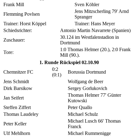
Frank Mill
Sven Köhler
Jens Mitzscherling 79' Arnd
Flemming Povlsen
Spranger
Trainer: Horst Köppel
Trainer: Hans Meyer
Schiedsrichter:
Antonio Martin Navarrete (Spanien)
30.124 im Westfalenstadion in
Zuschauer:
Dortmund
1:0 Thomas Helmer (20.), 2:0 Frank
Tore:
Mill (90.).
1. Runde Rückspiel 02.10.90
0:2
Chemnitzer FC
Borussia Dortmund
(0:1)
Jens Schmidt
Wolfgang de Beer
Dirk Barsikow
Sergey Gorlukovich
Thomas Helmer 77' Günter
Jan Seifert
Kutowski
Steffen Ziffert
Peter Quallo
Thomas Laudeley
Michael Schulz
Michael Lusch 66' Thomas
Peter Keller
Franck
Ulf Mehlhorn
Michael Rummenigge