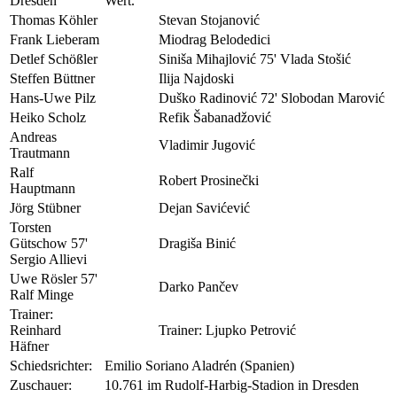
Dresden
Wert.
Thomas Köhler
Stevan Stojanović
Frank Lieberam
Miodrag Belodedici
Detlef Schößler
Siniša Mihajlović 75' Vlada Stošić
Steffen Büttner
Ilija Najdoski
Hans-Uwe Pilz
Duško Radinović 72' Slobodan Marović
Heiko Scholz
Refik Šabanadžović
Andreas
Vladimir Jugović
Trautmann
Ralf
Robert Prosinečki
Hauptmann
Jörg Stübner
Dejan Savićević
Torsten
Gütschow 57'
Dragiša Binić
Sergio Allievi
Uwe Rösler 57'
Darko Pančev
Ralf Minge
Trainer:
Reinhard
Trainer: Ljupko Petrović
Häfner
Schiedsrichter:
Emilio Soriano Aladrén (Spanien)
Zuschauer:
10.761 im Rudolf-Harbig-Stadion in Dresden