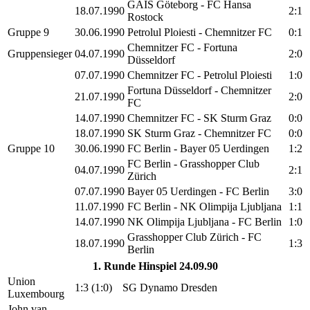
GAIS Göteborg - FC Hansa
18.07.1990
2:1
Rostock
Gruppe 9
30.06.1990
Petrolul Ploiesti - Chemnitzer FC
0:1
Chemnitzer FC - Fortuna
Gruppensieger
04.07.1990
2:0
Düsseldorf
07.07.1990
Chemnitzer FC - Petrolul Ploiesti
1:0
Fortuna Düsseldorf - Chemnitzer
21.07.1990
2:0
FC
14.07.1990
Chemnitzer FC - SK Sturm Graz
0:0
18.07.1990
SK Sturm Graz - Chemnitzer FC
0:0
Gruppe 10
30.06.1990
FC Berlin - Bayer 05 Uerdingen
1:2
FC Berlin - Grasshopper Club
04.07.1990
2:1
Zürich
07.07.1990
Bayer 05 Uerdingen - FC Berlin
3:0
11.07.1990
FC Berlin - NK Olimpija Ljubljana
1:1
14.07.1990
NK Olimpija Ljubljana - FC Berlin
1:0
Grasshopper Club Zürich - FC
18.07.1990
1:3
Berlin
1. Runde Hinspiel 24.09.90
Union
1:3 (1:0)
SG Dynamo Dresden
Luxembourg
John van