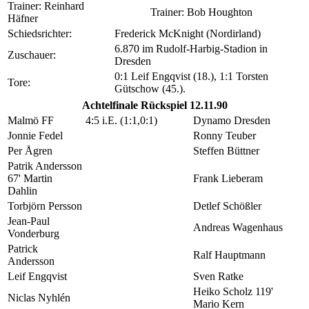
Trainer: Reinhard
Trainer: Bob Houghton
Häfner
Schiedsrichter:
Frederick McKnight (Nordirland)
6.870 im Rudolf-Harbig-Stadion in
Zuschauer:
Dresden
0:1 Leif Engqvist (18.), 1:1 Torsten
Tore:
Gütschow (45.).
Achtelfinale Rückspiel 12.11.90
Malmö FF
4:5 i.E. (1:1,0:1)
Dynamo Dresden
Jonnie Fedel
Ronny Teuber
Per Ågren
Steffen Büttner
Patrik Andersson
67' Martin
Frank Lieberam
Dahlin
Torbjörn Persson
Detlef Schößler
Jean-Paul
Andreas Wagenhaus
Vonderburg
Patrick
Ralf Hauptmann
Andersson
Leif Engqvist
Sven Ratke
Heiko Scholz 119'
Niclas Nyhlén
Mario Kern