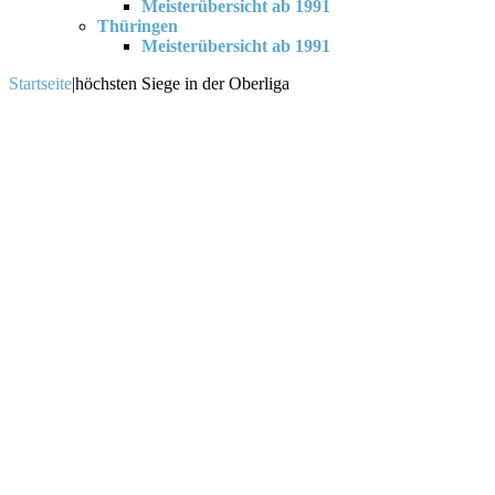
Meisterübersicht ab 1991
Thüringen
Meisterübersicht ab 1991
Startseite
|
höchsten Siege in der Oberliga