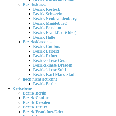
Bezirksklassen –
Bezirk Rostock
Bezirk Schwerin
Bezirk Neubrandenburg
Bezirk Magdeburg
Bezirk Potsdam
Bezirk Frankfurt (Oder)
Bezirk Halle
Bezirksklassen –
Bezirk Cottbus
Bezirk Leipzig
Bezirk Erfurt
Bezirksklasse Gera
Bezirksklasse Dresden
Bezirksklasse Suhl
Bezirk Karl-Marx-Stadt
noch nicht getrennt
Bezirk Berlin
Kreisebene
Bezirk Berlin
Bezirk Cottbus
Bezirk Dresden
Bezirk Erfurt
Bezirk Frankfurt/Oder