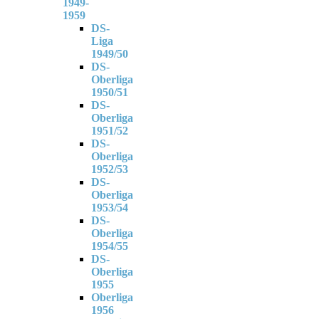
1949-
1959
DS-
Liga
1949/50
DS-
Oberliga
1950/51
DS-
Oberliga
1951/52
DS-
Oberliga
1952/53
DS-
Oberliga
1953/54
DS-
Oberliga
1954/55
DS-
Oberliga
1955
Oberliga
1956