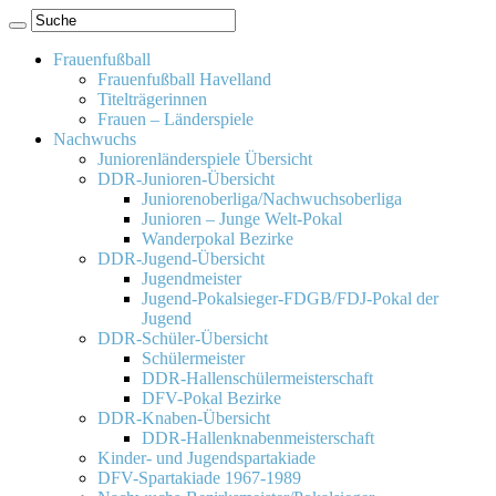
Frauenfußball
Frauenfußball Havelland
Titelträgerinnen
Frauen – Länderspiele
Nachwuchs
Juniorenländerspiele Übersicht
DDR-Junioren-Übersicht
Juniorenoberliga/Nachwuchsoberliga
Junioren – Junge Welt-Pokal
Wanderpokal Bezirke
DDR-Jugend-Übersicht
Jugendmeister
Jugend-Pokalsieger-FDGB/FDJ-Pokal der
Jugend
DDR-Schüler-Übersicht
Schülermeister
DDR-Hallenschülermeisterschaft
DFV-Pokal Bezirke
DDR-Knaben-Übersicht
DDR-Hallenknabenmeisterschaft
Kinder- und Jugendspartakiade
DFV-Spartakiade 1967-1989