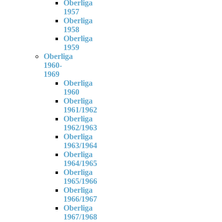
Oberliga
1957
Oberliga
1958
Oberliga
1959
Oberliga
1960-
1969
Oberliga
1960
Oberliga
1961/1962
Oberliga
1962/1963
Oberliga
1963/1964
Oberliga
1964/1965
Oberliga
1965/1966
Oberliga
1966/1967
Oberliga
1967/1968