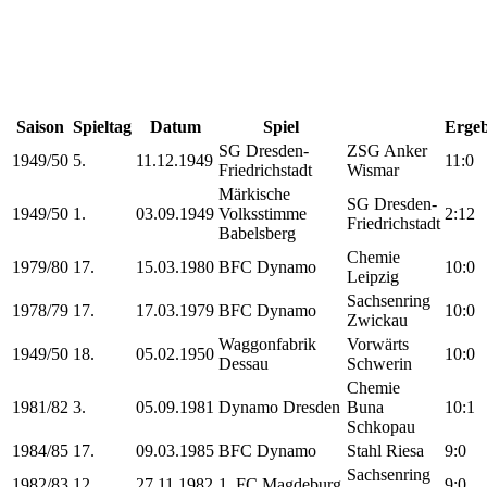
Saison
Spieltag
Datum
Spiel
Ergeb
SG Dresden-
ZSG Anker
1949/50
5.
11.12.1949
11:0
Friedrichstadt
Wismar
Märkische
SG Dresden-
1949/50
1.
03.09.1949
Volksstimme
2:12
Friedrichstadt
Babelsberg
Chemie
1979/80
17.
15.03.1980
BFC Dynamo
10:0
Leipzig
Sachsenring
1978/79
17.
17.03.1979
BFC Dynamo
10:0
Zwickau
Waggonfabrik
Vorwärts
1949/50
18.
05.02.1950
10:0
Dessau
Schwerin
Chemie
1981/82
3.
05.09.1981
Dynamo Dresden
Buna
10:1
Schkopau
1984/85
17.
09.03.1985
BFC Dynamo
Stahl Riesa
9:0
Sachsenring
1982/83
12.
27.11.1982
1. FC Magdeburg
9:0