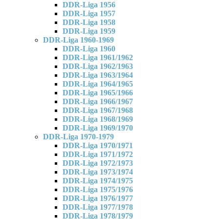
DDR-Liga 1956
DDR-Liga 1957
DDR-Liga 1958
DDR-Liga 1959
DDR-Liga 1960-1969
DDR-Liga 1960
DDR-Liga 1961/1962
DDR-Liga 1962/1963
DDR-Liga 1963/1964
DDR-Liga 1964/1965
DDR-Liga 1965/1966
DDR-Liga 1966/1967
DDR-Liga 1967/1968
DDR-Liga 1968/1969
DDR-Liga 1969/1970
DDR-Liga 1970-1979
DDR-Liga 1970/1971
DDR-Liga 1971/1972
DDR-Liga 1972/1973
DDR-Liga 1973/1974
DDR-Liga 1974/1975
DDR-Liga 1975/1976
DDR-Liga 1976/1977
DDR-Liga 1977/1978
DDR-Liga 1978/1979