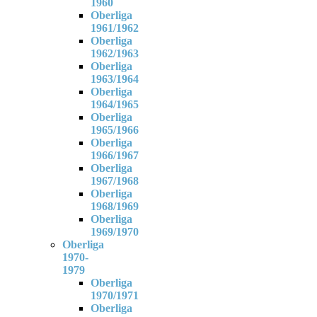
1960
Oberliga
1961/1962
Oberliga
1962/1963
Oberliga
1963/1964
Oberliga
1964/1965
Oberliga
1965/1966
Oberliga
1966/1967
Oberliga
1967/1968
Oberliga
1968/1969
Oberliga
1969/1970
Oberliga
1970-
1979
Oberliga
1970/1971
Oberliga