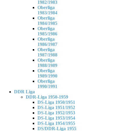
1982/1983
Oberliga
1983/1984
Oberliga
1984/1985
Oberliga
1985/1986
Oberliga
1986/1987
Oberliga
1987/1988
Oberliga
1988/1989
Oberliga
1989/1990
Oberliga
1990/1991
DDR Liga
DDR-Liga 1950-1959
DS-Liga 1950/1951
DS-Liga 1951/1952
DS-Liga 1952/1953
DS-Liga 1953/1954
DS-Liga 1954/1955
DS/DDR-Liga 1955