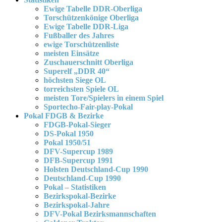
Ewige Tabelle DDR-Oberliga
Torschützenkönige Oberliga
Ewige Tabelle DDR-Liga
Fußballer des Jahres
ewige Torschützenliste
meisten Einsätze
Zuschauerschnitt Oberliga
Superelf „DDR 40“
höchsten Siege OL
torreichsten Spiele OL
meisten Tore/Spielers in einem Spiel
Sportecho-Fair-play-Pokal
Pokal FDGB & Bezirke
FDGB-Pokal-Sieger
DS-Pokal 1950
Pokal 1950/51
DFV-Supercup 1989
DFB-Supercup 1991
Holsten Deutschland-Cup 1990
Deutschland-Cup 1990
Pokal – Statistiken
Bezirkspokal-Bezirke
Bezirkspokal-Jahre
DFV-Pokal Bezirksmannschaften