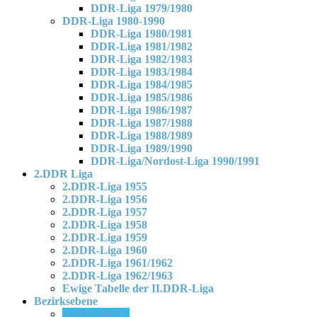
DDR-Liga 1979/1980
DDR-Liga 1980-1990
DDR-Liga 1980/1981
DDR-Liga 1981/1982
DDR-Liga 1982/1983
DDR-Liga 1983/1984
DDR-Liga 1984/1985
DDR-Liga 1985/1986
DDR-Liga 1986/1987
DDR-Liga 1987/1988
DDR-Liga 1988/1989
DDR-Liga 1989/1990
DDR-Liga/Nordost-Liga 1990/1991
2.DDR Liga
2.DDR-Liga 1955
2.DDR-Liga 1956
2.DDR-Liga 1957
2.DDR-Liga 1958
2.DDR-Liga 1959
2.DDR-Liga 1960
2.DDR-Liga 1961/1962
2.DDR-Liga 1962/1963
Ewige Tabelle der II.DDR-Liga
Bezirksebene
Bezirksligen –