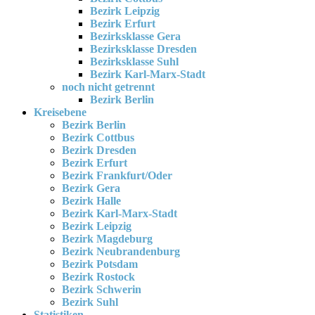
Bezirk Leipzig
Bezirk Erfurt
Bezirksklasse Gera
Bezirksklasse Dresden
Bezirksklasse Suhl
Bezirk Karl-Marx-Stadt
noch nicht getrennt
Bezirk Berlin
Kreisebene
Bezirk Berlin
Bezirk Cottbus
Bezirk Dresden
Bezirk Erfurt
Bezirk Frankfurt/Oder
Bezirk Gera
Bezirk Halle
Bezirk Karl-Marx-Stadt
Bezirk Leipzig
Bezirk Magdeburg
Bezirk Neubrandenburg
Bezirk Potsdam
Bezirk Rostock
Bezirk Schwerin
Bezirk Suhl
Statistiken