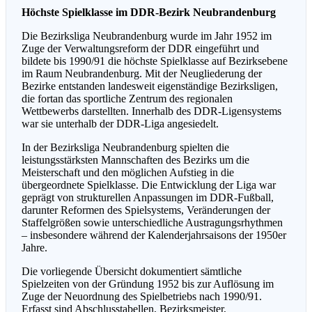
Höchste Spielklasse im DDR-Bezirk Neubrandenburg
Die Bezirksliga Neubrandenburg wurde im Jahr 1952 im
Zuge der Verwaltungsreform der DDR eingeführt und
bildete bis 1990/91 die höchste Spielklasse auf Bezirksebene
im Raum Neubrandenburg. Mit der Neugliederung der
Bezirke entstanden landesweit eigenständige Bezirksligen,
die fortan das sportliche Zentrum des regionalen
Wettbewerbs darstellten. Innerhalb des DDR-Ligensystems
war sie unterhalb der DDR-Liga angesiedelt.
In der Bezirksliga Neubrandenburg spielten die
leistungsstärksten Mannschaften des Bezirks um die
Meisterschaft und den möglichen Aufstieg in die
übergeordnete Spielklasse. Die Entwicklung der Liga war
geprägt von strukturellen Anpassungen im DDR-Fußball,
darunter Reformen des Spielsystems, Veränderungen der
Staffelgrößen sowie unterschiedliche Austragungsrhythmen
– insbesondere während der Kalenderjahrsaisons der 1950er
Jahre.
Die vorliegende Übersicht dokumentiert sämtliche
Spielzeiten von der Gründung 1952 bis zur Auflösung im
Zuge der Neuordnung des Spielbetriebs nach 1990/91.
Erfasst sind Abschlusstabellen, Bezirksmeister,