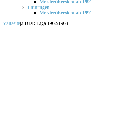
Meisterübersicht ab 1991
Thüringen
Meisterübersicht ab 1991
Startseite
|
2.DDR-Liga 1962/1963