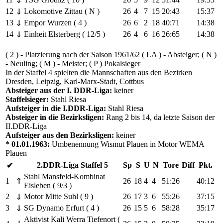
⇓
12
Lokomotive Zittau ( N )
26
4
7
15
20:43
15:37
⇓
13
Empor Wurzen ( 4 )
26
6
2
18
40:71
14:38
⇓
14
Einheit Elsterberg ( 12/5 )
26
4
6
16
26:65
14:38
⇓
( 2 ) - Platzierung nach der Saison 1961/62 ( LA ) - Absteiger; ( N )
- Neuling; ( M ) - Meister; ( P ) Pokalsieger
In der Staffel 4 spielten die Mannschaften aus den Bezirken
Dresden, Leipzig, Karl-Marx-Stadt, Cottbus
Absteiger aus der I. DDR-Liga:
keiner
Staffelsieger:
Stahl Riesa
Aufsteiger in die I.DDR-Liga:
Stahl Riesa
Absteiger in die Bezirksligen:
Rang 2 bis 14, da letzte Saison der
II.DDR-Liga
Aufsteiger aus den Bezirksligen:
keiner
* 01.01.1963:
Umbenennung Wismut Plauen in Motor WEMA
Plauen
2.DDR-Liga Staffel 5
Sp
S
U
N
Tore
Diff
Pkt.
✔
Stahl Mansfeld-Kombinat
1
⇑
26
18
4
4
51:26
40:12
Eisleben ( 9/3 )
2
Motor Mitte Suhl ( 9 )
26
17
3
6
55:26
37:15
⇓
3
SG Dynamo Erfurt ( 4 )
26
15
5
6
58:28
35:17
⇓
Aktivist Kali Werra Tiefenort (