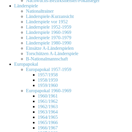
Nachwuchs-Bezirksmeister/Pokalsieger
Länderspiele
Nationaltrainer
Länderspiele-Kurzansicht
Länderspiele vor 1952
Länderspiele 1952-1959
Länderspiele 1960-1969
Länderspiele 1970-1979
Länderspiele 1980-1990
Einsätze A-Länderspielen
Torschützen A-Länderspiele
B-Nationalmannschaft
Europapokal
Europapokal 1957-1959
1957/1958
1958/1959
1959/1960
Europapokal 1960-1969
1960/1961
1961/1962
1962/1963
1963/1964
1964/1965
1965/1966
1966/1967