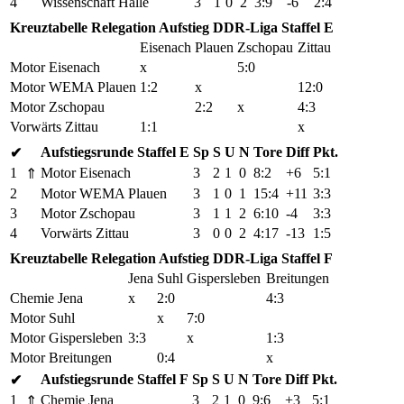
4
Wissenschaft Halle
3
1
0
2
3:9
-6
2:4
Kreuztabelle Relegation Aufstieg DDR-Liga Staffel E
Eisenach
Plauen
Zschopau
Zittau
Motor Eisenach
x
5:0
Motor WEMA Plauen
1:2
x
12:0
Motor Zschopau
2:2
x
4:3
Vorwärts Zittau
1:1
x
Aufstiegsrunde Staffel E
Sp
S
U
N
Tore
Diff
Pkt.
✔
1
Motor Eisenach
3
2
1
0
8:2
+6
5:1
⇑
2
Motor WEMA Plauen
3
1
0
1
15:4
+11
3:3
3
Motor Zschopau
3
1
1
2
6:10
-4
3:3
4
Vorwärts Zittau
3
0
0
2
4:17
-13
1:5
Kreuztabelle Relegation Aufstieg DDR-Liga Staffel F
Jena
Suhl
Gispersleben
Breitungen
Chemie Jena
x
2:0
4:3
Motor Suhl
x
7:0
Motor Gispersleben
3:3
x
1:3
Motor Breitungen
0:4
x
Aufstiegsrunde Staffel F
Sp
S
U
N
Tore
Diff
Pkt.
✔
1
Chemie Jena
3
2
1
0
9:6
+3
5:1
⇑