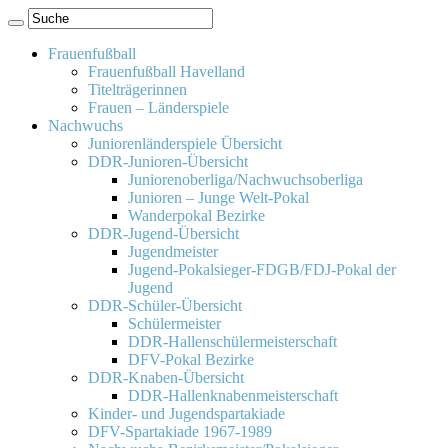
Frauenfußball
Frauenfußball Havelland
Titelträgerinnen
Frauen – Länderspiele
Nachwuchs
Juniorenländerspiele Übersicht
DDR-Junioren-Übersicht
Juniorenoberliga/Nachwuchsoberliga
Junioren – Junge Welt-Pokal
Wanderpokal Bezirke
DDR-Jugend-Übersicht
Jugendmeister
Jugend-Pokalsieger-FDGB/FDJ-Pokal der
Jugend
DDR-Schüler-Übersicht
Schülermeister
DDR-Hallenschülermeisterschaft
DFV-Pokal Bezirke
DDR-Knaben-Übersicht
DDR-Hallenknabenmeisterschaft
Kinder- und Jugendspartakiade
DFV-Spartakiade 1967-1989