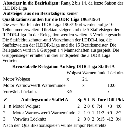
Absteiger in die Bezirksligen:
Rang 2 bis 14, da letzte Saison der
II.DDR-Liga
Aufsteiger aus den Bezirksligen:
keiner
Qualifikationsrunden für die DDR-Liga 1963/1964
Die zwei Staffeln der DDR-Liga 1963/1964 werden auf je 16
Teilnehmer erweitert. Direktaufsteiger sind die 5 Staffelsieger der
II.DDR-Liga. In der Relegation werden weitere 3 Vereine gesucht
Die Staffeldreizehnten-und Vierzehnten der I.DDR-Liga, die
Staffelzweiten der II.DDR-Liga und die 15 Bezirksmeister. Die
Relegation wird in 6 Gruppen a 4 Mannschaften ausgespielt. Die
Gruppensieger ermitteln in drei Endspielen die 3 DDR-Liga
Vertreter
Kreuztabelle Relegation Aufstieg DDR-Liga Staffel A
Wolgast
Warnemünde
Löcknitz
Motor Wolgast
x
2:1
Motor Warnowwerft Warnemünde
x
10:0
Vorwärts Löcknitz
3:5
x
Aufstiegsrunde Staffel A
Sp
S
U
N
Tore
Diff
Pkt.
✔
1
Motor Wolgast
2
2
0
0
7:4
+3
4:0
⇑
2
Motor Warnowwerft Warnemünde
2
1
0
1
11:2
+9
2:2
3
Vorwärts Löcknitz
2
0
0
2
3:15
-12
0:4
Nach den Qualifikationsspielen wurde Empor Neustrelitz