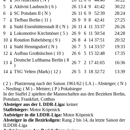
⇓
5
Aktivist Laubusch ( 6 )
26
13
4
9
41:42
30:22
⇓
6
SC Potsdam II ( N )
26
11
6
9
52:39
28:24
⇓
7
Tiefbau Berlin ( 11 )
26
9
9
8
42:41
27:25
⇓
8
Stahl Eisenhüttenstadt II ( N )
26
11
4
11
33:37
26:26
⇓
9
Lokomotive Kirchmöser ( 5 )
26
9
6
11
50:54
24:28
⇓
10
Rotation Babelsberg ( 9 )
26
8
4
14
37:51
20:32
⇓
11
Stahl Hennigsdorf ( N )
26
7
5
14
33:57
19:33
⇓
12
Aufbau Großräschen ( 10 )
26
6
5
15
32:48
17:35
⇓
Deutsche Lufthansa Berlin ( 8
13
⇓
26
7
2
17
41:65
16:36
)
14
TSG Velten (Mark) ( 12 )
26
5
3
18
32:72
13:39
⇓
( 2 ) - Platzierung nach der Saison 1961/62 ( LA ) - Absteiger; ( N )
- Neuling; ( M ) - Meister; ( P ) Pokalsieger
In der Staffel 2 spielten die Mannschaften aus den Bezirken Berlin,
Potsdam, Frankfurt, Cottbus
Absteiger aus der I. DDR-Liga:
keiner
Staffelsieger:
Motor Köpenick
Aufsteiger in die I.DDR-Liga:
Motor Köpenick
Absteiger in die Bezirksligen:
Rang 2 bis 14, da letzte Saison der
II.DDR-Liga