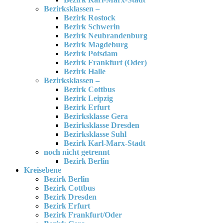
Bezirksklassen –
Bezirk Rostock
Bezirk Schwerin
Bezirk Neubrandenburg
Bezirk Magdeburg
Bezirk Potsdam
Bezirk Frankfurt (Oder)
Bezirk Halle
Bezirksklassen –
Bezirk Cottbus
Bezirk Leipzig
Bezirk Erfurt
Bezirksklasse Gera
Bezirksklasse Dresden
Bezirksklasse Suhl
Bezirk Karl-Marx-Stadt
noch nicht getrennt
Bezirk Berlin
Kreisebene
Bezirk Berlin
Bezirk Cottbus
Bezirk Dresden
Bezirk Erfurt
Bezirk Frankfurt/Oder