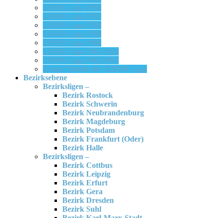
2.DDR-Liga 1956
2.DDR-Liga 1957
2.DDR-Liga 1958
2.DDR-Liga 1959
2.DDR-Liga 1960
2.DDR-Liga 1961/1962
2.DDR-Liga 1962/1963
Ewige Tabelle der II.DDR-Liga
Bezirksebene
Bezirksligen –
Bezirk Rostock
Bezirk Schwerin
Bezirk Neubrandenburg
Bezirk Magdeburg
Bezirk Potsdam
Bezirk Frankfurt (Oder)
Bezirk Halle
Bezirksligen –
Bezirk Cottbus
Bezirk Leipzig
Bezirk Erfurt
Bezirk Gera
Bezirk Dresden
Bezirk Suhl
Bezirk Karl-Marx-Stadt