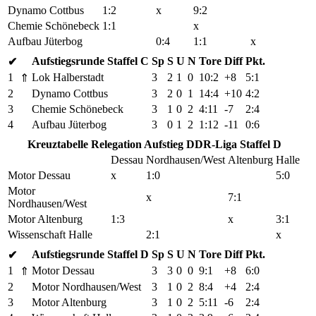
Dynamo Cottbus
1:2
x
9:2
Chemie Schönebeck
1:1
x
Aufbau Jüterbog
0:4
1:1
x
Aufstiegsrunde Staffel C
Sp
S
U
N
Tore
Diff
Pkt.
✔
1
Lok Halberstadt
3
2
1
0
10:2
+8
5:1
⇑
2
Dynamo Cottbus
3
2
0
1
14:4
+10
4:2
3
Chemie Schönebeck
3
1
0
2
4:11
-7
2:4
4
Aufbau Jüterbog
3
0
1
2
1:12
-11
0:6
Kreuztabelle Relegation Aufstieg DDR-Liga Staffel D
Dessau
Nordhausen/West
Altenburg
Halle
Motor Dessau
x
1:0
5:0
Motor
x
7:1
Nordhausen/West
Motor Altenburg
1:3
x
3:1
Wissenschaft Halle
2:1
x
Aufstiegsrunde Staffel D
Sp
S
U
N
Tore
Diff
Pkt.
✔
1
Motor Dessau
3
3
0
0
9:1
+8
6:0
⇑
2
Motor Nordhausen/West
3
1
0
2
8:4
+4
2:4
3
Motor Altenburg
3
1
0
2
5:11
-6
2:4