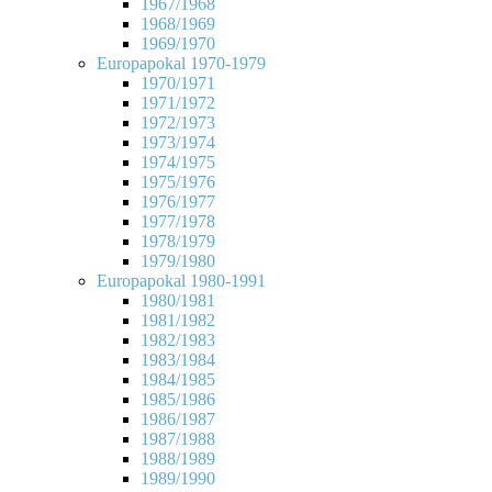
1967/1968
1968/1969
1969/1970
Europapokal 1970-1979
1970/1971
1971/1972
1972/1973
1973/1974
1974/1975
1975/1976
1976/1977
1977/1978
1978/1979
1979/1980
Europapokal 1980-1991
1980/1981
1981/1982
1982/1983
1983/1984
1984/1985
1985/1986
1986/1987
1987/1988
1988/1989
1989/1990