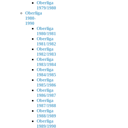
Oberliga
1979/1980
Oberliga
1980-
1990
Oberliga
1980/1981
Oberliga
1981/1982
Oberliga
1982/1983
Oberliga
1983/1984
Oberliga
1984/1985
Oberliga
1985/1986
Oberliga
1986/1987
Oberliga
1987/1988
Oberliga
1988/1989
Oberliga
1989/1990