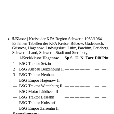
5.Klasse
| Kreise der KFA Region Schwerin 1963/1964
Es fehlen Tabellen der KFA Kreise: Bützow, Gadebusch,
Güstrow, Hagenow, Ludwigslust, Lübz, Parchim, Perleberg,
Schwerin-Land, Schwerin-Stadt und Sternberg.
1.Kreisklasse Hagenow
Sp
S
U
N
Tore
Diff
Pkt.
1
BSG Traktor Setzin
—
—
—
—
—
—
—
2
BSG Aufbau Boizenburg II
—
—
—
—
—
—
—
3
BSG Traktor Neuhaus
—
—
—
—
—
—
—
—
BSG Empor Hagenow II
—
—
—
—
—
—
—
—
BSG Traktor Wittenburg II
—
—
—
—
—
—
—
—
BSG Motor Lübtheen II
—
—
—
—
—
—
—
—
BSG Traktor Lassahn
—
—
—
—
—
—
—
—
BSG Traktor Kuhstorf
—
—
—
—
—
—
—
—
BSG Empor Zarrentin II
—
—
—
—
—
—
—
Bemerkungen: