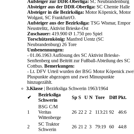
Aufsteiger zur DDR-Oberliga:
SC Neubrandenburg
Absteiger aus der DDR-Oberliga:
SC Chemie Halle
Absteiger in die Bezirksliga:
Motor Köpenick, Motor
Wolgast, SC Frankfurt/O.
Aufsteiger aus der Bezirksliga:
TSG Wismar, Empor
Neustrelitz, Aktivist Brieske-Ost
Zuschauer:
419.900 Ø 1.750 pro Spiel
Torschützenkönig:
Manfred Uentz (SC
Neubrandenburg) 26 Tore
Umbenennungen:
- 01.06.1963 Auflösung des SC Aktivist Brieske-
Senftenberg und Beitritt zur Fußball-Abteilung des SC
Cottbus.
Bemerkungen:
- Lt. DFV Urteil wurden der BSG Motor Köpenick zwe
Pluspunkte abgezogen und zwei Minuspunkte
hinzugezählt.
3.Klasse
| Bezirksliga Schwerin 1963/1964
Bezirksliga
✔
Sp
S
U
N
Tore
Diff
Pkt.
Schwerin
BSG C/M
1
Veritas
26
22
2
2
113:21
92
46:6
Wittenberge
SC Traktor
2
26
21
2
3
79:19
60
44:8
Schwerin