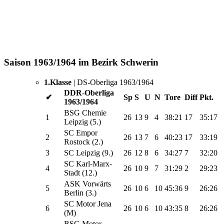
Saison 1963/1964 im Bezirk Schwerin
1.Klasse
| DS-Oberliga 1963/1964
DDR-Oberliga
✔
Sp
S
U
N
Tore
Diff
Pkt.
1963/1964
BSG Chemie
1
26
13
9
4
38:21
17
35:17
Leipzig (5.)
SC Empor
2
26
13
7
6
40:23
17
33:19
Rostock (2.)
3
SC Leipzig (9.)
26
12
8
6
34:27
7
32:20
SC Karl-Marx-
4
26
10
9
7
31:29
2
29:23
Stadt (12.)
ASK Vorwärts
5
26
10
6
10
45:36
9
26:26
Berlin (3.)
SC Motor Jena
6
26
10
6
10
43:35
8
26:26
(M)
BSG Motor