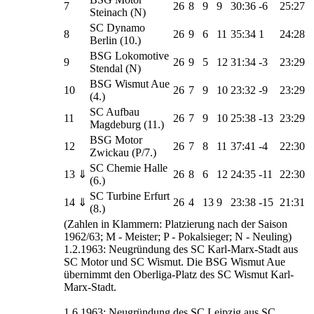
7
26
8
9
9
30:36
-6
25:27
Steinach (N)
SC Dynamo
8
26
9
6
11
35:34
1
24:28
Berlin (10.)
BSG Lokomotive
9
26
9
5
12
31:34
-3
23:29
Stendal (N)
BSG Wismut Aue
10
26
7
9
10
23:32
-9
23:29
(4.)
SC Aufbau
11
26
7
9
10
25:38
-13
23:29
Magdeburg (11.)
BSG Motor
12
26
7
8
11
37:41
-4
22:30
Zwickau (P/7.)
SC Chemie Halle
13
⇓
26
8
6
12
24:35
-11
22:30
(6.)
SC Turbine Erfurt
14
⇓
26
4
13
9
23:38
-15
21:31
(8.)
(Zahlen in Klammern: Platzierung nach der Saison
1962/63; M - Meister; P - Pokalsieger; N - Neuling)
1.2.1963: Neugründung des SC Karl-Marx-Stadt aus
SC Motor und SC Wismut. Die BSG Wismut Aue
übernimmt den Oberliga-Platz des SC Wismut Karl-
Marx-Stadt.
1.6.1963: Neugründung des SC Leipzig aus SC