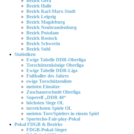
Bezirk Gera
Bezirk Halle
Bezirk Karl-Marx-Stadt
Bezirk Leipzig
Bezirk Magdeburg
Bezirk Neubrandenburg
Bezirk Potsdam
Bezirk Rostock
Bezirk Schwerin
Bezirk Suhl
Statistiken
Ewige Tabelle DDR-Oberliga
Torschützenkönige Oberliga
Ewige Tabelle DDR-Liga
Fußballer des Jahres
ewige Torschützenliste
meisten Einsätze
Zuschauerschnitt Oberliga
Superelf „DDR 40“
höchsten Siege OL
torreichsten Spiele OL
meisten Tore/Spielers in einem Spiel
Sportecho-Fair-play-Pokal
Pokal FDGB & Bezirke
FDGB-Pokal-Sieger