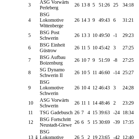
ASG Vorwärts
3
26
13
8
5
51:26
25
34:18
Perleberg
BSG
4
Lokomotive
26
14
3
9
49:43
6
31:21
Wittenberge
BSG Post
5
26
13
3
10
49:50
-1
29:23
Schwerin
BSG Einheit
6
26
11
5
10
45:42
3
27:25
Güstrow
BSG Aufbau
7
26
10
7
9
51:59
-8
27:25
Boizenburg
SG Dynamo
8
26
10
5
11
46:60
-14
25:27
Schwerin II
BSG
9
Lokomotive
26
10
4
12
46:43
3
24:28
Schwerin
ASG Vorwärts
10
26
11
1
14
48:46
2
23:29
Schwerin
11
TSG Gadebusch
26
7
4
15
39:63
-24
18:34
BSG Fortschritt
12
26
6
5
15
30:69
-39
17:35
Neustadt-Glewe
BSG
13
⇓
Lokomotive
26
5
2
19
23:65
-42
12:40