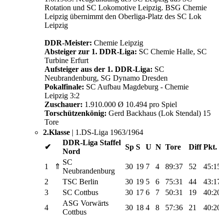
Rotation und SC Lokomotive Leipzig. BSG Chemie
Leipzig übernimmt den Oberliga-Platz des SC Lok
Leipzig
DDR-Meister:
Chemie Leipzig
Absteiger zur 1. DDR-Liga:
SC Chemie Halle, SC
Turbine Erfurt
Aufsteiger aus der 1. DDR-Liga:
SC
Neubrandenburg, SG Dynamo Dresden
Pokalfinale:
SC Aufbau Magdeburg - Chemie
Leipzig 3:2
Zuschauer:
1.910.000 Ø 10.494 pro Spiel
Torschützenkönig:
Gerd Backhaus (Lok Stendal) 15
Tore
2.Klasse
| 1.DS-Liga 1963/1964
DDR-Liga Staffel
✔
Sp
S
U
N
Tore
Diff
Pkt.
Nord
SC
1
⇑
30
19
7
4
89:37
52
45:1
Neubrandenburg
2
TSC Berlin
30
19
5
6
75:31
44
43:1
3
SC Cottbus
30
17
6
7
50:31
19
40:2
ASG Vorwärts
4
30
18
4
8
57:36
21
40:2
Cottbus