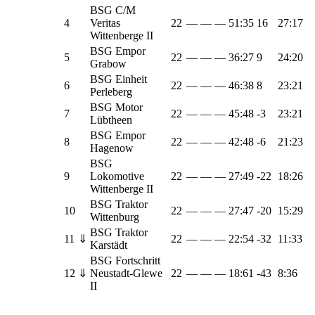
BSG C/M
4
Veritas
22
—
—
—
51:35
16
27:17
Wittenberge II
BSG Empor
5
22
—
—
—
36:27
9
24:20
Grabow
BSG Einheit
6
22
—
—
—
46:38
8
23:21
Perleberg
BSG Motor
7
22
—
—
—
45:48
-3
23:21
Lübtheen
BSG Empor
8
22
—
—
—
42:48
-6
21:23
Hagenow
BSG
9
Lokomotive
22
—
—
—
27:49
-22
18:26
Wittenberge II
BSG Traktor
10
22
—
—
—
27:47
-20
15:29
Wittenburg
BSG Traktor
11
⇓
22
—
—
—
22:54
-32
11:33
Karstädt
BSG Fortschritt
12
⇓
Neustadt-Glewe
22
—
—
—
18:61
-43
8:36
II