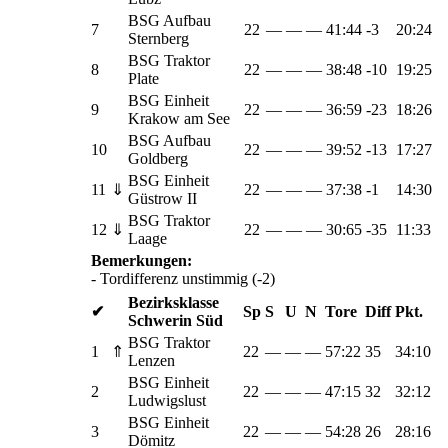
BSG Aufbau
7
22
—
—
—
41:44
-3
20:24
Sternberg
BSG Traktor
8
22
—
—
—
38:48
-10
19:25
Plate
BSG Einheit
9
22
—
—
—
36:59
-23
18:26
Krakow am See
BSG Aufbau
10
22
—
—
—
39:52
-13
17:27
Goldberg
BSG Einheit
11
⇓
22
—
—
—
37:38
-1
14:30
Güstrow II
BSG Traktor
12
⇓
22
—
—
—
30:65
-35
11:33
Laage
Bemerkungen:
- Tordifferenz unstimmig (-2)
Bezirksklasse
✔
Sp
S
U
N
Tore
Diff
Pkt.
Schwerin Süd
BSG Traktor
1
⇑
22
—
—
—
57:22
35
34:10
Lenzen
BSG Einheit
2
22
—
—
—
47:15
32
32:12
Ludwigslust
BSG Einheit
3
22
—
—
—
54:28
26
28:16
Dömitz