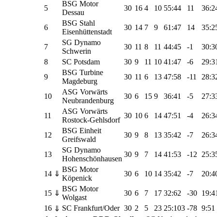
BSG Motor
5
30
16
4
10
55:44
11
36:2
Dessau
BSG Stahl
6
30
14
7
9
61:47
14
35:2
Eisenhüttenstadt
SG Dynamo
7
30
11
8
11
44:45
-1
30:3
Schwerin
8
SC Potsdam
30
9
11
10
41:47
-6
29:3
BSG Turbine
9
30
11
6
13
47:58
-11
28:3
Magdeburg
ASG Vorwärts
10
30
6
15
9
36:41
-5
27:3
Neubrandenburg
ASG Vorwärts
11
30
10
6
14
47:51
-4
26:3
Rostock-Gehlsdorf
BSG Einheit
12
30
9
8
13
35:42
-7
26:3
Greifswald
SG Dynamo
13
30
9
7
14
41:53
-12
25:3
Hohenschönhausen
BSG Motor
14
⇓
30
6
10
14
35:42
-7
20:4
Köpenick
BSG Motor
15
⇓
30
6
7
17
32:62
-30
19:4
Wolgast
16
SC Frankfurt/Oder
30
2
5
23
25:103
-78
9:51
⇓