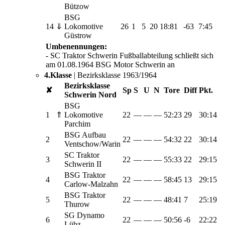
Bützow
BSG
14
⇓
Lokomotive
26
1
5
20
18:81
-63
7:45
Güstrow
Umbenennungen:
- SC Traktor Schwerin Fußballabteilung schließt sich
am 01.08.1964 BSG Motor Schwerin an
4.Klasse
| Bezirksklasse 1963/1964
Bezirksklasse
✘
Sp
S
U
N
Tore
Diff
Pkt.
Schwerin Nord
BSG
1
⇑
Lokomotive
22
—
—
—
52:23
29
30:14
Parchim
BSG Aufbau
2
22
—
—
—
54:32
22
30:14
Ventschow/Warin
SC Traktor
3
22
—
—
—
55:33
22
29:15
Schwerin II
BSG Traktor
4
22
—
—
—
58:45
13
29:15
Carlow-Malzahn
BSG Traktor
5
22
—
—
—
48:41
7
25:19
Thurow
SG Dynamo
6
22
—
—
—
50:56
-6
22:22
Lübz