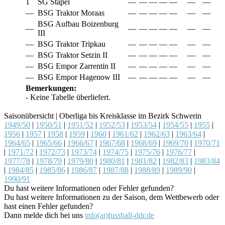
1
SG Stapel
—
—
—
—
—
—
—
—
BSG Traktor Moraas
—
—
—
—
—
—
—
BSG Aufbau Boizenburg
—
—
—
—
—
—
—
—
III
—
BSG Traktor Tripkau
—
—
—
—
—
—
—
—
BSG Traktor Setzin II
—
—
—
—
—
—
—
—
BSG Empor Zarrentin II
—
—
—
—
—
—
—
—
BSG Empor Hagenow III
—
—
—
—
—
—
—
Bemerkungen:
- Keine Tabelle überliefert.
Saisonübersicht | Oberliga bis Kreisklasse im Bezirk Schwerin
1949/50
|
1950/51
|
1951/52
|
1952/53
|
1953/54
|
1954/55
|
1955
|
1956
|
1957
|
1958
|
1959
|
1960
|
1961/62
|
1962/63
|
1963/64
|
1964/65
|
1965/66
|
1966/67
|
1967/68
|
1968/69
|
1969/70
|
1970/71
|
1971/72
|
1972/73
|
1973/74
|
1974/75
|
1975/76
|
1976/77
|
1977/78
|
1978/79
|
1979/80
|
1980/81
|
1981/82
|
1982/83
|
1983/84
|
1984/85
|
1985/86
|
1986/87
|
1987/88
|
1988/89
|
1989/90
|
1990/91
Du hast weitere Informationen oder Fehler gefunden?
Du hast weitere Informationen zu der Saison, dem Wettbewerb oder
hast einen Fehler gefunden?
Dann melde dich bei uns
info(at)fussball-ddr.de