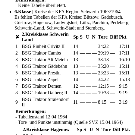
- Keine Tabelle überliefert.
6.Klasse
| Kreise der KFA Region Schwerin 1963/1964
Es fehlen Tabellen der KFA Kreise: Bützow, Gadebusch,
Güstrow, Hagenow, Ludwigslust, Lübz, Parchim, Perleberg,
Schwerin-Land, Schwerin-Stadt und Sternberg.
2.Kreisklasse Schwerin
✘
Sp
S
U
N
Tore
Diff
Pkt.
Land
1
BSG Einheit Crivitz II
14
—
—
—
34:22
—
17:11
2
BSG Traktor Cambs
14
—
—
—
29:19
—
17:11
3
BSG Traktor Alt Meteln
13
—
—
—
38:18
—
16:10
4
BSG Traktor Gädebehn
13
—
—
—
35:20
—
15:11
5
BSG Traktor Prestin
13
—
—
—
23:23
—
15:11
6
BSG Traktor Zapel
14
—
—
—
34:22
—
15:13
7
BSG Traktor Demen
12
—
—
—
12:15
—
9:15
8
BSG Traktor Dalberg II
14
—
—
—
19:38
—
9:19
BSG Traktor Stralendorf
9
11
—
—
—
8:15
—
3:19
II
Bemerkungen:
- Tabellenstand 12.04.1964
- Tore- und Punkte unstimmig (Quelle SVZ 15.04.1964)
2.Kreisklasse Hagenow
Sp
S
U
N
Tore
Diff
Pkt.