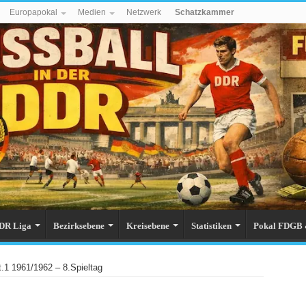
Europapokal
Medien
Netzwerk
Schatzkammer
DR Liga
Bezirksebene
Kreisebene
Statistiken
Pokal FDGB 
t.1 1961/1962 – 8.Spieltag