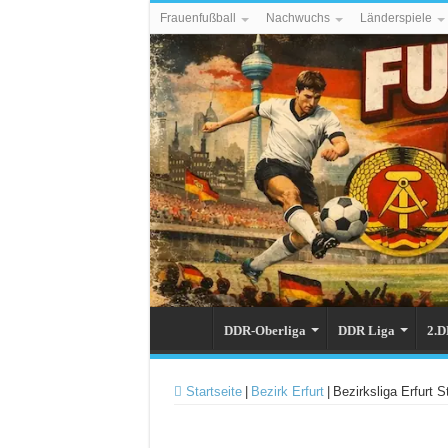
Frauenfußball
Nachwuchs
Länderspiele
DDR-Oberliga
DDR Liga
2.D
Startseite
|
Bezirk Erfurt
|
Bezirksliga Erfurt S