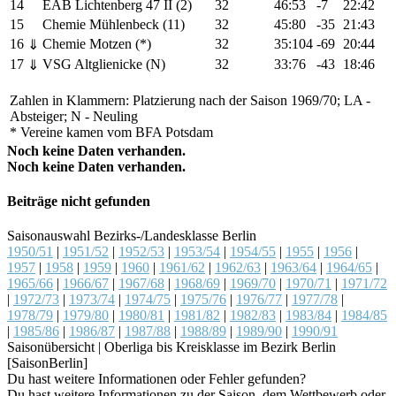
14
EAB Lichtenberg 47 II (2)
32
46:53
-7
22:42
15
Chemie Mühlenbeck (11)
32
45:80
-35
21:43
16
Chemie Motzen (*)
32
35:104
-69
20:44
⇓
17
VSG Altglienicke (N)
32
33:76
-43
18:46
⇓
Zahlen in Klammern: Platzierung nach der Saison 1969/70; LA -
Absteiger; N - Neuling
* Vereine kamen vom BFA Potsdam
Noch keine Daten verhanden.
Noch keine Daten verhanden.
Beiträge nicht gefunden
Saisonauswahl Bezirks-/Landesklasse Berlin
1950/51
|
1951/52
|
1952/53
|
1953/54
|
1954/55
|
1955
|
1956
|
1957
|
1958
|
1959
|
1960
|
1961/62
|
1962/63
|
1963/64
|
1964/65
|
1965/66
|
1966/67
|
1967/68
|
1968/69
|
1969/70
|
1970/71
|
1971/72
|
1972/73
|
1973/74
|
1974/75
|
1975/76
|
1976/77
|
1977/78
|
1978/79
|
1979/80
|
1980/81
|
1981/82
|
1982/83
|
1983/84
|
1984/85
|
1985/86
|
1986/87
|
1987/88
|
1988/89
|
1989/90
|
1990/91
Saisonübersicht | Oberliga bis Kreisklasse im Bezirk Berlin
[SaisonBerlin]
Du hast weitere Informationen oder Fehler gefunden?
Du hast weitere Informationen zu der Saison, dem Wettbewerb oder