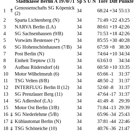
Stadtklasse Berlin A 1970/71
Sp
S
U
N
Tore
Diff
Punkte
Genossenschafts SG Köpenick
1
⇑
34
68:24
+34
55:13
(2)
2
Sparta Lichtenberg (N)
34
71:49
+22
43:25
3
NARVA Berlin (LA)
34
80:61
+19
42:26
4
SG Sachsenhausen (9/B)
34
71:53
+18
42:26
5
Vorwärts Bestensee (*)
34
85:55
+30
40:28
6
SG Hohenschönhausen (7/B)
34
67:59
+8
38:30
7
Post Berlin (N)
34
74:64
+10
34:34
8
Einheit Treptow (13)
34
63:63
0
34:34
9
Aufbau Rüdersdorf (4)
34
60:50
+10
33:35
10
Motor Wilhelmsruh (6)
34
65:66
-1
31:37
11
TSG Velten (8/B)
34
48:50
-2
31:37
12
INTERFLUG Berlin II (12)
34
52:60
-8
31:37
13
SG Prenzlauer Berg (11)
34
47:64
-17
31:37
14
SG Adlershof (LA)
34
41:49
-8
29:39
15
Motor Ost Berlin (3/B)
34
71:84
-13
29:39
16
SG Niederlehme (5/B)
34
65:96
-34
25:43
⇓
17
Kühlautomat Berlin (N)
34
37:81
-44
22:46
⇓
18
TSG Schöneiche (10)
34
40:76
-36
21:47
⇓