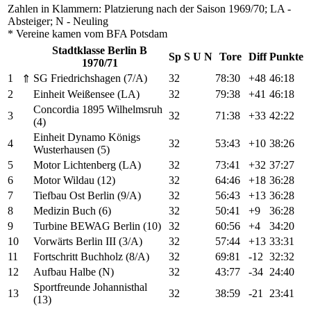
Zahlen in Klammern: Platzierung nach der Saison 1969/70; LA -
Absteiger; N - Neuling
* Vereine kamen vom BFA Potsdam
Stadtklasse Berlin B
Sp
S
U
N
Tore
Diff
Punkte
1970/71
1
SG Friedrichshagen (7/A)
32
78:30
+48
46:18
⇑
2
Einheit Weißensee (LA)
32
79:38
+41
46:18
Concordia 1895 Wilhelmsruh
3
32
71:38
+33
42:22
(4)
Einheit Dynamo Königs
4
32
53:43
+10
38:26
Wusterhausen (5)
5
Motor Lichtenberg (LA)
32
73:41
+32
37:27
6
Motor Wildau (12)
32
64:46
+18
36:28
7
Tiefbau Ost Berlin (9/A)
32
56:43
+13
36:28
8
Medizin Buch (6)
32
50:41
+9
36:28
9
Turbine BEWAG Berlin (10)
32
60:56
+4
34:20
10
Vorwärts Berlin III (3/A)
32
57:44
+13
33:31
11
Fortschritt Buchholz (8/A)
32
69:81
-12
32:32
12
Aufbau Halbe (N)
32
43:77
-34
24:40
Sportfreunde Johannisthal
13
32
38:59
-21
23:41
(13)