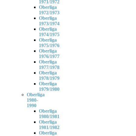
1971/1972
Oberliga
1972/1973
Oberliga
1973/1974
Oberliga
1974/1975
Oberliga
1975/1976
Oberliga
1976/1977
Oberliga
1977/1978
Oberliga
1978/1979
Oberliga
1979/1980
Oberliga
1980-
1990
Oberliga
1980/1981
Oberliga
1981/1982
Oberliga