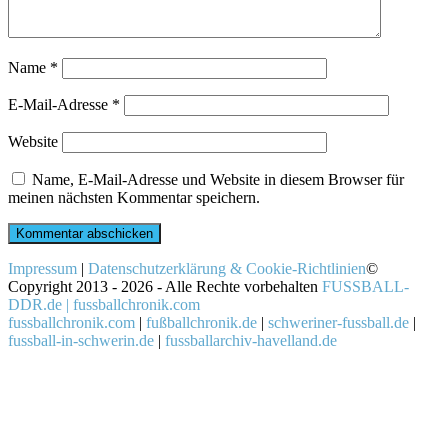
Name
*
E-Mail-Adresse
*
Website
Name, E-Mail-Adresse und Website in diesem Browser für
meinen nächsten Kommentar speichern.
Impressum
|
Datenschutzerklärung & Cookie-Richtlinien
©
Copyright 2013 - 2026 - Alle Rechte vorbehalten
FUSSBALL-
DDR.de | fussballchronik.com
fussballchronik.com
|
fußballchronik.de
|
schweriner-fussball.de
|
fussball-in-schwerin.de
|
fussballarchiv-havelland.de