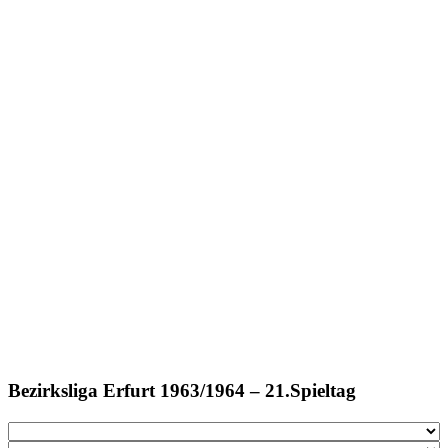
Bezirksliga Erfurt 1963/1964 – 21.Spieltag