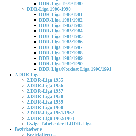
DDR-Liga 1979/1980
DDR-Liga 1980-1990
DDR-Liga 1980/1981
DDR-Liga 1981/1982
DDR-Liga 1982/1983
DDR-Liga 1983/1984
DDR-Liga 1984/1985
DDR-Liga 1985/1986
DDR-Liga 1986/1987
DDR-Liga 1987/1988
DDR-Liga 1988/1989
DDR-Liga 1989/1990
DDR-Liga/Nordost-Liga 1990/1991
2.DDR Liga
2.DDR-Liga 1955
2.DDR-Liga 1956
2.DDR-Liga 1957
2.DDR-Liga 1958
2.DDR-Liga 1959
2.DDR-Liga 1960
2.DDR-Liga 1961/1962
2.DDR-Liga 1962/1963
Ewige Tabelle der II.DDR-Liga
Bezirksebene
Bezirksligen –