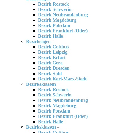
Bezirk Rostock
Bezirk Schwerin
Bezirk Neubrandenburg
Bezirk Magdeburg
Bezirk Potsdam
Bezirk Frankfurt (Oder)
Bezirk Halle
Bezirksligen –
Bezirk Cottbus
Bezirk Leipzig
Bezirk Erfurt
Bezirk Gera
Bezirk Dresden
Bezirk Suhl
Bezirk Karl-Marx-Stadt
Bezirksklassen –
Bezirk Rostock
Bezirk Schwerin
Bezirk Neubrandenburg
Bezirk Magdeburg
Bezirk Potsdam
Bezirk Frankfurt (Oder)
Bezirk Halle
Bezirksklassen –
Bezirk Cottbus