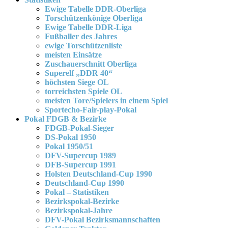
Ewige Tabelle DDR-Oberliga
Torschützenkönige Oberliga
Ewige Tabelle DDR-Liga
Fußballer des Jahres
ewige Torschützenliste
meisten Einsätze
Zuschauerschnitt Oberliga
Superelf „DDR 40“
höchsten Siege OL
torreichsten Spiele OL
meisten Tore/Spielers in einem Spiel
Sportecho-Fair-play-Pokal
Pokal FDGB & Bezirke
FDGB-Pokal-Sieger
DS-Pokal 1950
Pokal 1950/51
DFV-Supercup 1989
DFB-Supercup 1991
Holsten Deutschland-Cup 1990
Deutschland-Cup 1990
Pokal – Statistiken
Bezirkspokal-Bezirke
Bezirkspokal-Jahre
DFV-Pokal Bezirksmannschaften