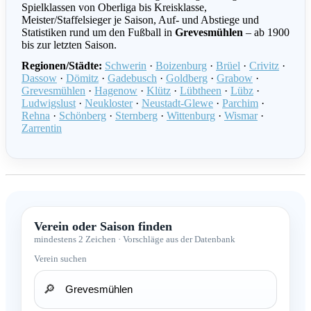
Spielklassen von Oberliga bis Kreisklasse,
Meister/Staffelsieger je Saison, Auf- und Abstiege und
Statistiken rund um den Fußball in
Grevesmühlen
– ab 1900
bis zur letzten Saison.
Regionen/Städte:
Schwerin
·
Boizenburg
·
Brüel
·
Crivitz
·
Dassow
·
Dömitz
·
Gadebusch
·
Goldberg
·
Grabow
·
Grevesmühlen
·
Hagenow
·
Klütz
·
Lübtheen
·
Lübz
·
Ludwigslust
·
Neukloster
·
Neustadt-Glewe
·
Parchim
·
Rehna
·
Schönberg
·
Sternberg
·
Wittenburg
·
Wismar
·
Zarrentin
Verein oder Saison finden
mindestens 2 Zeichen · Vorschläge aus der Datenbank
Verein suchen
🔎