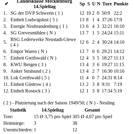
Landesklasse Mecklenburg
✔
Sp
S
U
N
Tore
Punkte
14.Spieltag
1.
SG der DVP Schwerin ( 1 )
12
10
2
0
50:9
22:2
2.
Einheit Ludwigslust ( 5 )
13
8
1
4
37:26
17:9
3.
Energie Neubrandenburg ( 1 )
13
6
4
3
32:21
16:10
4.
SG Grevesmühlen ( N )
13
7
1
5
24:24
15:11
BSG Lederwerke Neustadt-Glewe
5.
12
6
2
4
30:24
14:10
( 4 )
6.
Empor Waren ( N )
13
7
0
6
29:21
14:12
7.
Einheit Greifswald ( N )
12
4
3
5
18:27
11:13
8.
KWU Bergen ( 3 )
13
4
3
6
19:27
11:15
9.
Anker Stralsund ( 2 )
13
4
2
7
16:30
10:16
10.
Lok Greifswald ( 5 )
11
4
0
7
24:31
8:14
11.
Einheit Güstrow ( 4 )
13
2
3
8
9:31
7:19
12.
Einheit Rostock ( 3 )
12
1
3
8
17:34
5:19
( 2 ) - Platzierung nach der Saison 1949/50; ( N ) - Neuling
Statistik
14.Spieltag
Gesamt
Tore:
15 Ø 3,75 pro Spiel
305 Ø 4,07 pro Spiel
Heimsiege:
3
38
Unentschieden:
1
12