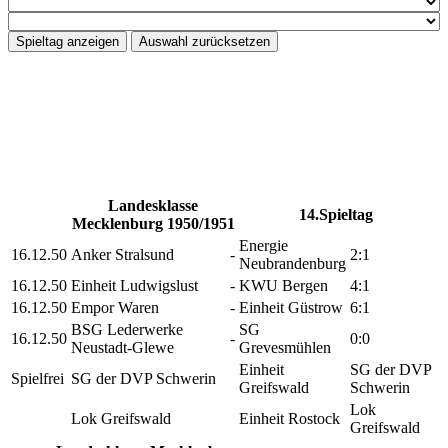
Landesklasse
14.Spieltag
Mecklenburg 1950/1951
Energie
16.12.50
Anker Stralsund
-
2:1
Neubrandenburg
16.12.50
Einheit Ludwigslust
-
KWU Bergen
4:1
16.12.50
Empor Waren
-
Einheit Güstrow
6:1
BSG Lederwerke
SG
16.12.50
-
0:0
Neustadt-Glewe
Grevesmühlen
Einheit
SG der DVP
Spielfrei
SG der DVP Schwerin
Greifswald
Schwerin
Lok
Lok Greifswald
Einheit Rostock
Greifswald