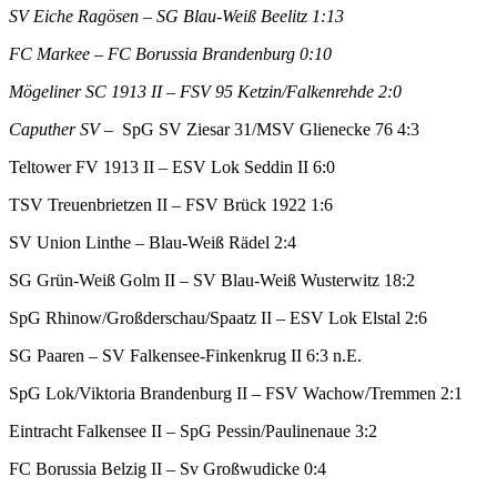
SV Eiche Ragösen – SG Blau-Weiß Beelitz 1:13
FC Markee – FC Borussia Brandenburg 0:10
Mögeliner SC 1913 II – FSV 95 Ketzin/Falkenrehde 2:0
Caputher SV –
SpG SV Ziesar 31/MSV Glienecke 76 4:3
Teltower FV 1913 II – ESV Lok Seddin II 6:0
TSV Treuenbrietzen II – FSV Brück 1922 1:6
SV Union Linthe – Blau-Weiß Rädel 2:4
SG Grün-Weiß Golm II – SV Blau-Weiß Wusterwitz 18:2
SpG Rhinow/Großderschau/Spaatz II – ESV Lok Elstal 2:6
SG Paaren – SV Falkensee-Finkenkrug II 6:3 n.E.
SpG Lok/Viktoria Brandenburg II – FSV Wachow/Tremmen 2:1
Eintracht Falkensee II – SpG Pessin/Paulinenaue 3:2
FC Borussia Belzig II – Sv Großwudicke 0:4