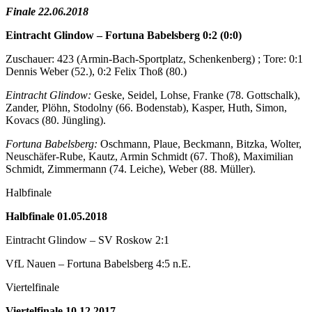
Finale 22.06.2018
Eintracht Glindow – Fortuna Babelsberg 0:2 (0:0)
Zuschauer: 423 (Armin-Bach-Sportplatz, Schenkenberg) ; Tore: 0:1
Dennis Weber
(52.), 0:2
Felix Thoß
(80.)
Eintracht Glindow:
Geske, Seidel, Lohse, Franke (78. Gottschalk),
Zander, Plöhn, Stodolny (66. Bodenstab), Kasper, Huth, Simon,
Kovacs (80. Jüngling).
Fortuna
Babelsberg:
Oschmann, Plaue, Beckmann, Bitzka, Wolter,
Neuschäfer-Rube, Kautz, Armin Schmidt (67. Thoß), Maximilian
Schmidt, Zimmermann (74. Leiche), Weber (88. Müller).
Halbfinale
Halbfinale 01.05.2018
Eintracht Glindow – SV Roskow 2:1
VfL Nauen – Fortuna Babelsberg 4:5 n.E.
Viertelfinale
Viertelfinale 10.12.2017