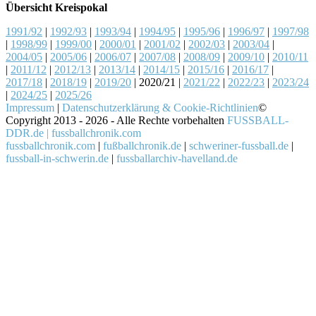
Übersicht Kreispokal
1991/92
|
1992/93
|
1993/94
|
1994/95
|
1995/96
|
1996/97
|
1997/98
|
1998/99
|
1999/00
|
2000/01
|
2001/02
|
2002/03
|
2003/04
|
2004/05
|
2005/06
|
2006/07
|
2007/08
|
2008/09
|
2009/10
|
2010/11
|
2011/12
|
2012/13
|
2013/14
|
2014/15
|
2015/16
|
2016/17
|
2017/18
|
2018/19
|
2019/20
| 2020/21 |
2021/22
|
2022/23
|
2023/24
|
2024/25
|
2025/26
Impressum
|
Datenschutzerklärung & Cookie-Richtlinien
©
Copyright 2013 - 2026 - Alle Rechte vorbehalten
FUSSBALL-
DDR.de | fussballchronik.com
fussballchronik.com
|
fußballchronik.de
|
schweriner-fussball.de
|
fussball-in-schwerin.de
|
fussballarchiv-havelland.de