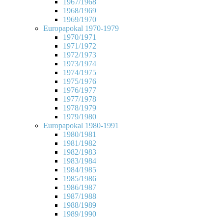
1967/1968
1968/1969
1969/1970
Europapokal 1970-1979
1970/1971
1971/1972
1972/1973
1973/1974
1974/1975
1975/1976
1976/1977
1977/1978
1978/1979
1979/1980
Europapokal 1980-1991
1980/1981
1981/1982
1982/1983
1983/1984
1984/1985
1985/1986
1986/1987
1987/1988
1988/1989
1989/1990