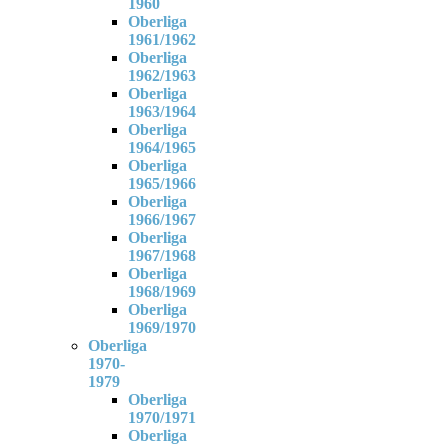
1960
Oberliga
1961/1962
Oberliga
1962/1963
Oberliga
1963/1964
Oberliga
1964/1965
Oberliga
1965/1966
Oberliga
1966/1967
Oberliga
1967/1968
Oberliga
1968/1969
Oberliga
1969/1970
Oberliga
1970-
1979
Oberliga
1970/1971
Oberliga