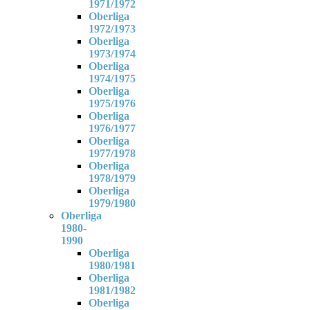
1971/1972
Oberliga
1972/1973
Oberliga
1973/1974
Oberliga
1974/1975
Oberliga
1975/1976
Oberliga
1976/1977
Oberliga
1977/1978
Oberliga
1978/1979
Oberliga
1979/1980
Oberliga
1980-
1990
Oberliga
1980/1981
Oberliga
1981/1982
Oberliga