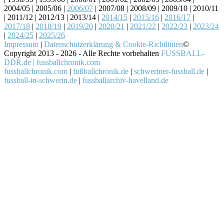
2004/05 | 2005/06 |
2006/07
| 2007/08 | 2008/09 | 2009/10 | 2010/11
| 2011/12 | 2012/13 | 2013/14 |
2014/15
|
2015/16
|
2016/17
|
2017/18
|
2018/19
|
2019/20
|
2020/21
|
2021/22
|
2022/23
|
2023/24
|
2024/25
|
2025/26
Impressum
|
Datenschutzerklärung & Cookie-Richtlinien
©
Copyright 2013 - 2026 - Alle Rechte vorbehalten
FUSSBALL-
DDR.de | fussballchronik.com
fussballchronik.com
|
fußballchronik.de
|
schweriner-fussball.de
|
fussball-in-schwerin.de
|
fussballarchiv-havelland.de