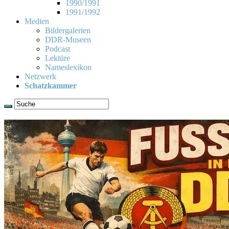
1990/1991
1991/1992
Medien
Bildergalerien
DDR-Museen
Podcast
Lektüre
Nameslexikon
Netzwerk
Schatzkammer