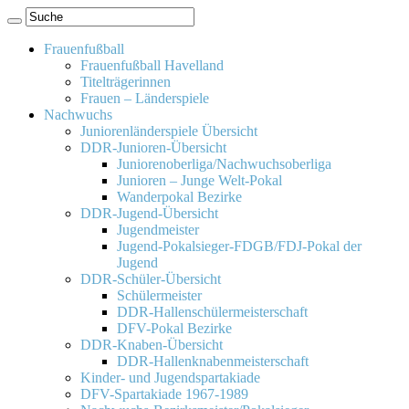
Frauenfußball
Frauenfußball Havelland
Titelträgerinnen
Frauen – Länderspiele
Nachwuchs
Juniorenländerspiele Übersicht
DDR-Junioren-Übersicht
Juniorenoberliga/Nachwuchsoberliga
Junioren – Junge Welt-Pokal
Wanderpokal Bezirke
DDR-Jugend-Übersicht
Jugendmeister
Jugend-Pokalsieger-FDGB/FDJ-Pokal der
Jugend
DDR-Schüler-Übersicht
Schülermeister
DDR-Hallenschülermeisterschaft
DFV-Pokal Bezirke
DDR-Knaben-Übersicht
DDR-Hallenknabenmeisterschaft
Kinder- und Jugendspartakiade
DFV-Spartakiade 1967-1989