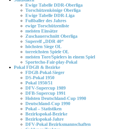
Ewige Tabelle DDR-Oberliga
Torschützenkönige Oberliga
Ewige Tabelle DDR-Liga
Fußballer des Jahres
ewige Torschützenliste
meisten Einsätze
Zuschauerschnitt Oberliga
Superelf „DDR 40“
höchsten Siege OL
torreichsten Spiele OL
meisten Tore/Spielers in einem Spiel
Sportecho-Fair-play-Pokal
Pokal FDGB & Bezirke
FDGB-Pokal-Sieger
DS-Pokal 1950
Pokal 1950/51
DFV-Supercup 1989
DFB-Supercup 1991
Holsten Deutschland-Cup 1990
Deutschland-Cup 1990
Pokal – Statistiken
Bezirkspokal-Bezirke
Bezirkspokal-Jahre
DFV-Pokal Bezirksmannschaften