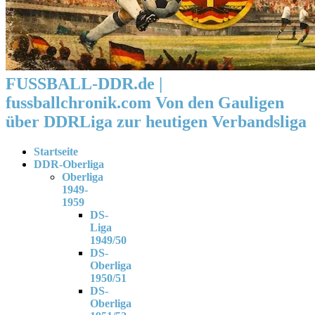
FUSSBALL-DDR.de |
fussballchronik.com Von den Gauligen
über DDRLiga zur heutigen Verbandsliga
Startseite
DDR-Oberliga
Oberliga
1949-
1959
DS-
Liga
1949/50
DS-
Oberliga
1950/51
DS-
Oberliga