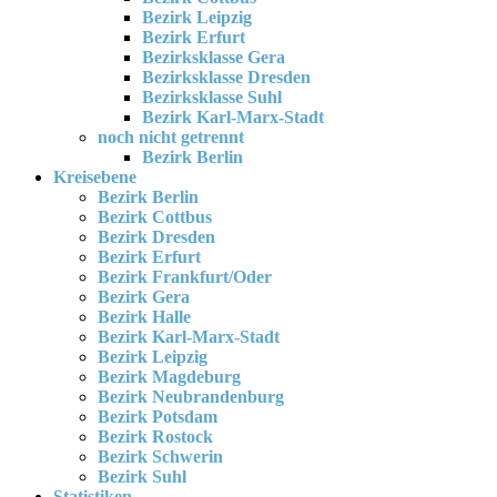
Bezirk Leipzig
Bezirk Erfurt
Bezirksklasse Gera
Bezirksklasse Dresden
Bezirksklasse Suhl
Bezirk Karl-Marx-Stadt
noch nicht getrennt
Bezirk Berlin
Kreisebene
Bezirk Berlin
Bezirk Cottbus
Bezirk Dresden
Bezirk Erfurt
Bezirk Frankfurt/Oder
Bezirk Gera
Bezirk Halle
Bezirk Karl-Marx-Stadt
Bezirk Leipzig
Bezirk Magdeburg
Bezirk Neubrandenburg
Bezirk Potsdam
Bezirk Rostock
Bezirk Schwerin
Bezirk Suhl
Statistiken