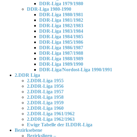
DDR-Liga 1979/1980
DDR-Liga 1980-1990
DDR-Liga 1980/1981
DDR-Liga 1981/1982
DDR-Liga 1982/1983
DDR-Liga 1983/1984
DDR-Liga 1984/1985
DDR-Liga 1985/1986
DDR-Liga 1986/1987
DDR-Liga 1987/1988
DDR-Liga 1988/1989
DDR-Liga 1989/1990
DDR-Liga/Nordost-Liga 1990/1991
2.DDR Liga
2.DDR-Liga 1955
2.DDR-Liga 1956
2.DDR-Liga 1957
2.DDR-Liga 1958
2.DDR-Liga 1959
2.DDR-Liga 1960
2.DDR-Liga 1961/1962
2.DDR-Liga 1962/1963
Ewige Tabelle der II.DDR-Liga
Bezirksebene
Bezirksligen –