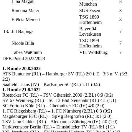
Lina Magull
8
München
Ramona Maier
SGS Essen
8
TSG 1899
Erëleta Memeti
8
Hoffenheim
Bayer 04
13.
Jill Baijings
7
Leverkusen
TSG 1899
Nicole Billa
7
Hoffenheim
Tabea Waßmuth
VfL Wolfsburg
7
DFB-Pokal 2022/2023
1. Runde 20.8.2022
ATS Buntentor (RL) – Hamburger SV (RL) 2:0 i. E., 3:3 n. V. (3:3,
2:2)
Saalfeld Titans (IV) – Karlsruher SC (RL) 1:11 (0:5)
1. Runde 21.8.2022
Rostocker FC (RL) – FSV Gütersloh 2009 (2.BL) 0:9 (0:2)
SV 67 Weinberg (RL) – SC 13 Bad Neuenahr (RL) 4:1 (1:1)
SC Fortuna Köln (RL) – Chemnitzer FC (IV) 4:0 (2:0)
1. FC Riegelsberg (RL) – 1. FC Nürnberg (2.BL) 0:3 (0:2)
Magdeburger FFC (RL) – SpVg Berghofen (RL) 3:1 (2:0)
TSV Jahn Calden (RL) – Alemannia Zähringen (IV) 2:0 (1:0)
Türkiyemspor Berlin (RL) – Eimsbütteler TV (RL) 6:1 (1:1)