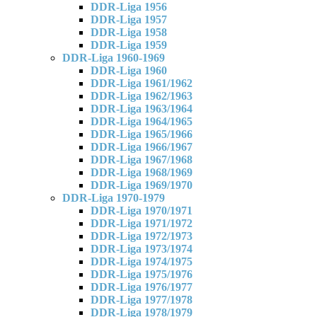
DDR-Liga 1956
DDR-Liga 1957
DDR-Liga 1958
DDR-Liga 1959
DDR-Liga 1960-1969
DDR-Liga 1960
DDR-Liga 1961/1962
DDR-Liga 1962/1963
DDR-Liga 1963/1964
DDR-Liga 1964/1965
DDR-Liga 1965/1966
DDR-Liga 1966/1967
DDR-Liga 1967/1968
DDR-Liga 1968/1969
DDR-Liga 1969/1970
DDR-Liga 1970-1979
DDR-Liga 1970/1971
DDR-Liga 1971/1972
DDR-Liga 1972/1973
DDR-Liga 1973/1974
DDR-Liga 1974/1975
DDR-Liga 1975/1976
DDR-Liga 1976/1977
DDR-Liga 1977/1978
DDR-Liga 1978/1979