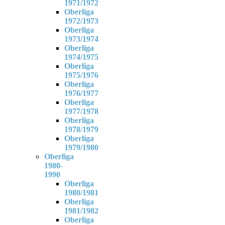
1971/1972
Oberliga
1972/1973
Oberliga
1973/1974
Oberliga
1974/1975
Oberliga
1975/1976
Oberliga
1976/1977
Oberliga
1977/1978
Oberliga
1978/1979
Oberliga
1979/1980
Oberliga
1980-
1990
Oberliga
1980/1981
Oberliga
1981/1982
Oberliga