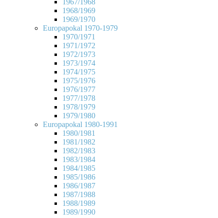
1967/1968
1968/1969
1969/1970
Europapokal 1970-1979
1970/1971
1971/1972
1972/1973
1973/1974
1974/1975
1975/1976
1976/1977
1977/1978
1978/1979
1979/1980
Europapokal 1980-1991
1980/1981
1981/1982
1982/1983
1983/1984
1984/1985
1985/1986
1986/1987
1987/1988
1988/1989
1989/1990