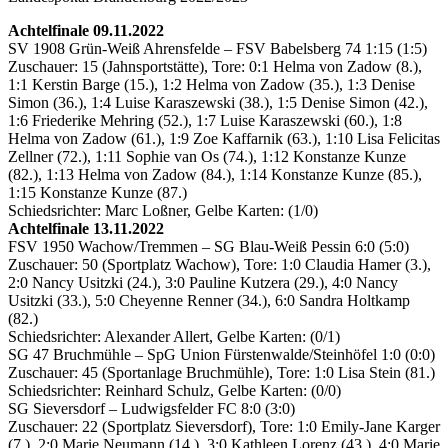
Achtelfinale 09.11.2022
SV 1908 Grün-Weiß Ahrensfelde – FSV Babelsberg 74 1:15 (1:5)
Zuschauer: 15 (Jahnsportstätte), Tore: 0:1 Helma von Zadow (8.),
1:1 Kerstin Barge (15.), 1:2 Helma von Zadow (35.), 1:3 Denise
Simon (36.), 1:4 Luise Karaszewski (38.), 1:5 Denise Simon (42.),
1:6 Friederike Mehring (52.), 1:7 Luise Karaszewski (60.), 1:8
Helma von Zadow (61.), 1:9 Zoe Kaffarnik (63.), 1:10 Lisa Felicitas
Zellner (72.), 1:11 Sophie van Os (74.), 1:12 Konstanze Kunze
(82.), 1:13 Helma von Zadow (84.), 1:14 Konstanze Kunze (85.),
1:15 Konstanze Kunze (87.)
Schiedsrichter: Marc Loßner, Gelbe Karten: (1/0)
Achtelfinale 13.11.2022
FSV 1950 Wachow/Tremmen – SG Blau-Weiß Pessin 6:0 (5:0)
Zuschauer: 50 (Sportplatz Wachow), Tore: 1:0 Claudia Hamer (3.),
2:0 Nancy Usitzki (24.), 3:0 Pauline Kutzera (29.), 4:0 Nancy
Usitzki (33.), 5:0 Cheyenne Renner (34.), 6:0 Sandra Holtkamp
(82.)
Schiedsrichter: Alexander Allert, Gelbe Karten: (0/1)
SG 47 Bruchmühle – SpG Union Fürstenwalde/Steinhöfel 1:0 (0:0)
Zuschauer: 45 (Sportanlage Bruchmühle), Tore: 1:0 Lisa Stein (81.)
Schiedsrichter: Reinhard Schulz, Gelbe Karten: (0/0)
SG Sieversdorf – Ludwigsfelder FC 8:0 (3:0)
Zuschauer: 22 (Sportplatz Sieversdorf), Tore: 1:0 Emily-Jane Karger
(7.), 2:0 Marie Neumann (14.), 3:0 Kathleen Lorenz (43.), 4:0 Marie