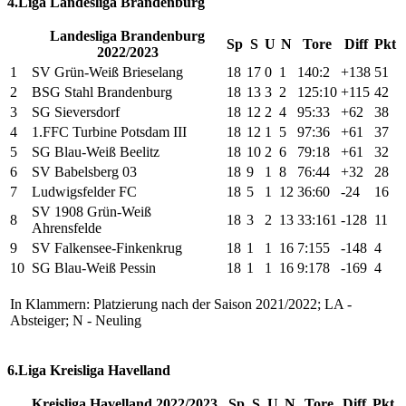
4.Liga Landesliga Brandenburg
Landesliga Brandenburg
Sp
S
U
N
Tore
Diff
Pkt
2022/2023
1
SV Grün-Weiß Brieselang
18
17
0
1
140:2
+138
51
2
BSG Stahl Brandenburg
18
13
3
2
125:10
+115
42
3
SG Sieversdorf
18
12
2
4
95:33
+62
38
4
1.FFC Turbine Potsdam III
18
12
1
5
97:36
+61
37
5
SG Blau-Weiß Beelitz
18
10
2
6
79:18
+61
32
6
SV Babelsberg 03
18
9
1
8
76:44
+32
28
7
Ludwigsfelder FC
18
5
1
12
36:60
-24
16
SV 1908 Grün-Weiß
8
18
3
2
13
33:161
-128
11
Ahrensfelde
9
SV Falkensee-Finkenkrug
18
1
1
16
7:155
-148
4
10
SG Blau-Weiß Pessin
18
1
1
16
9:178
-169
4
In Klammern: Platzierung nach der Saison 2021/2022; LA -
Absteiger; N - Neuling
6.Liga Kreisliga Havelland
Kreisliga Havelland 2022/2023
Sp
S
U
N
Tore
Diff
Pkt