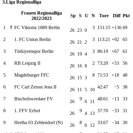
3.Liga Regionalliga
Frauen Regionalliga
Sp
S
U
N
Tore
Diff
Pkt
2022/2023
1
⇑
FC Viktoria 1889 Berlin
3
151:15
+136
69
26
23
0
2
1. FC Union Berlin
3
113:21
+92
65
26
21
2
3
Türkiyemspor Berlin
3
86:19
+67
61
26
19
4
4
RB Leipzig II
2
73:20
+53
56
26
16
8
5
Magdeburger FFC
8
71:53
+18
48
26
15
3
6
FC Carl Zeissn Jena II
42:47
−5
38
26
11
5
10
7
Bischofswerdaer FV
9
48:61
−13
33
26
6
11
8
1. FFV Erfurt
9
37:70
−33
31
26
4
13
9
Hertha 03 Zehlendorf (N)
8
33:67
−34
30
26
6
12