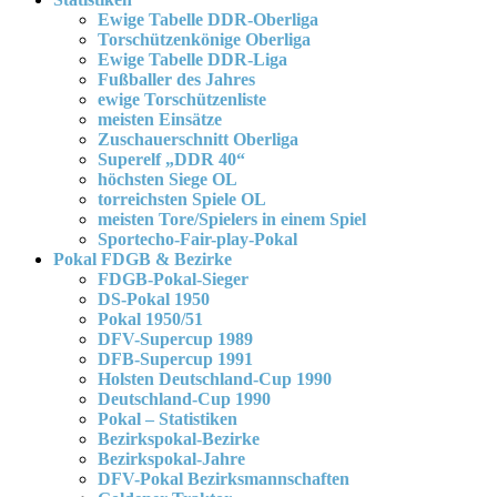
Ewige Tabelle DDR-Oberliga
Torschützenkönige Oberliga
Ewige Tabelle DDR-Liga
Fußballer des Jahres
ewige Torschützenliste
meisten Einsätze
Zuschauerschnitt Oberliga
Superelf „DDR 40“
höchsten Siege OL
torreichsten Spiele OL
meisten Tore/Spielers in einem Spiel
Sportecho-Fair-play-Pokal
Pokal FDGB & Bezirke
FDGB-Pokal-Sieger
DS-Pokal 1950
Pokal 1950/51
DFV-Supercup 1989
DFB-Supercup 1991
Holsten Deutschland-Cup 1990
Deutschland-Cup 1990
Pokal – Statistiken
Bezirkspokal-Bezirke
Bezirkspokal-Jahre
DFV-Pokal Bezirksmannschaften