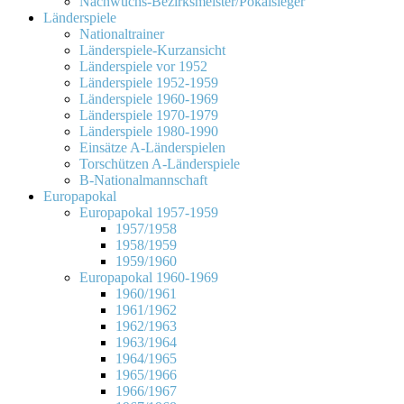
Nachwuchs-Bezirksmeister/Pokalsieger
Länderspiele
Nationaltrainer
Länderspiele-Kurzansicht
Länderspiele vor 1952
Länderspiele 1952-1959
Länderspiele 1960-1969
Länderspiele 1970-1979
Länderspiele 1980-1990
Einsätze A-Länderspielen
Torschützen A-Länderspiele
B-Nationalmannschaft
Europapokal
Europapokal 1957-1959
1957/1958
1958/1959
1959/1960
Europapokal 1960-1969
1960/1961
1961/1962
1962/1963
1963/1964
1964/1965
1965/1966
1966/1967