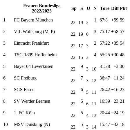
Frauen Bundesliga
Sp
S
U
N
Tore
Diff
Pkt
2022/2023
1
FC Bayern München
1
67:8
+59
59
22
19
2
2
VfL Wolfsburg (M, P)
3
75:17
+58
57
22
19
0
3
Eintracht Frankfurt
2
57:22
+35
54
22
17
3
4
TSG 1899 Hoffenheim
4
55:25
+30
48
22
15
3
5
Bayer 04 Leverkusen
9
31:28
+3
30
22
3
10
6
SC Freiburg
7
36:47
−11
24
22
3
12
7
SGS Essen
6
26:42
−16
23
22
5
11
8
SV Werder Bremen
5
16:39
−23
21
22
6
11
9
1. FC Köln
5
20:44
−24
19
22
4
13
10
MSV Duisburg (N)
5
15:47
−32
18
22
3
14