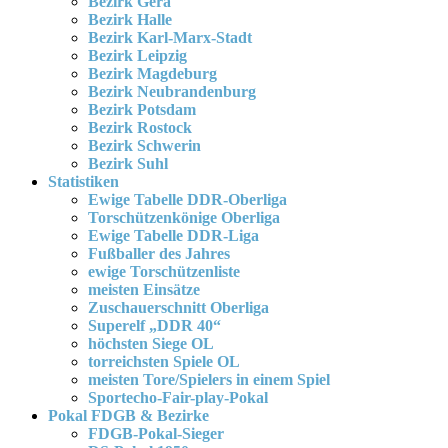
Bezirk Gera
Bezirk Halle
Bezirk Karl-Marx-Stadt
Bezirk Leipzig
Bezirk Magdeburg
Bezirk Neubrandenburg
Bezirk Potsdam
Bezirk Rostock
Bezirk Schwerin
Bezirk Suhl
Statistiken
Ewige Tabelle DDR-Oberliga
Torschützenkönige Oberliga
Ewige Tabelle DDR-Liga
Fußballer des Jahres
ewige Torschützenliste
meisten Einsätze
Zuschauerschnitt Oberliga
Superelf „DDR 40“
höchsten Siege OL
torreichsten Spiele OL
meisten Tore/Spielers in einem Spiel
Sportecho-Fair-play-Pokal
Pokal FDGB & Bezirke
FDGB-Pokal-Sieger