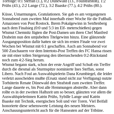
Torfolge: 0:1 Steffan (1.), 0:2 Dünewald (13., Foulstrafstoß), 1:2
Prühs (43.), 2:2 Lange (72.), 3:2 Baaske (77.), 4:2 Prühs (80.).
Küsse, Umarmungen, Gratulationen. Sie gab es am vergangenen
Sonnabend zum zweiten Mal innerhalb einer Woche für die Fußball-
Amazonen von Post Rostock. Ihrem Pokalgewinn in Senftenberg
nach dem Finalsieg (0:0 und 5:3 im Elf- meterschießen) gegen
Wismut Chemnitz fügten die Post-Damen um ihren Chef Manfred
Draheim nun den umjubelten Titelgewinn hinzu. Eine glänzende
Ausgangsposition dafür hatten sie sich im ersten Finale vor zwei
Wochen bei Wismut mit 6:1 geschaffen. Auch am Sonnabend vor
500 Zuschauern vor dem Intertoto-Post Treffen des FC Hansa rissen
sie mit einer tollen Steigerung den überraschenden 0:2-Rückstand
noch zum 4:2-Sieg herum.
Wismut begann stark, schon der erste Angriff und Schuß ein Treffer
durch die diesmal als Sturmspitze nominierte Ines Steffan, sonst
Libero. Nach Foul an Auswahlspielerin Dana Krumbiegel, die leider
verletzt ausscheiden mußte (Ersatz stand nicht zur Verfügung) nutzte
Torhüterin Renate Dünewald den Strafstoß zum zweiten Treffer.
Lange dauerte es, bis Post alle Hemmungen abstreifte. Aber dann
rollte es in der zweiten Halbzeit um so besser, glänzten vor allem die
Auswahlspielerinnen Katrin Prühs, Sybille Lange und Katrin
Baaske mit Technik, energischen Soli und vier Toren. Viel Beifall
honorierte diese sehenswerte Leistung des neuen Meisters.
Anschauungsunterricht auch für die Hanseaten auf der Tribüne.