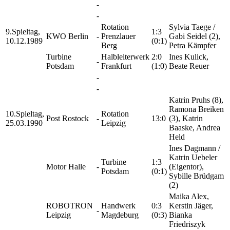
-
-
Rotation
Sylvia Taege /
9.Spieltag,
1:3
KWO Berlin
-
Prenzlauer
Gabi Seidel (2),
10.12.1989
(0:1)
Berg
Petra Kämpfer
Turbine
Halbleiterwerk
2:0
Ines Kulick,
-
Potsdam
Frankfurt
(1:0)
Beate Reuer
-
-
Katrin Pruhs (8),
Ramona Breiken
10.Spieltag,
Rotation
Post Rostock
-
13:0
(3), Katrin
25.03.1990
Leipzig
Baaske, Andrea
Held
Ines Dagmann /
Katrin Uebeler
Turbine
1:3
Motor Halle
-
(Eigentor),
Potsdam
(0:1)
Sybille Brüdgam
(2)
Maika Alex,
ROBOTRON
Handwerk
0:3
Kerstin Jäger,
-
Leipzig
Magdeburg
(0:3)
Bianka
Friedriszyk