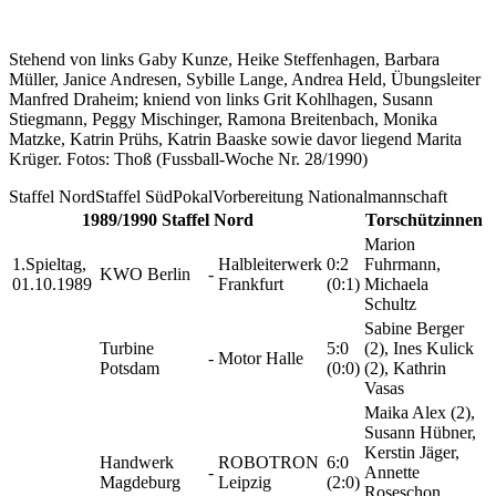
Stehend von links Gaby Kunze, Heike Steffenhagen, Barbara
Müller, Janice Andresen, Sybille Lange, Andrea Held, Übungsleiter
Manfred Draheim; kniend von links Grit Kohlhagen, Susann
Stiegmann, Peggy Mischinger, Ramona Breitenbach, Monika
Matzke, Katrin Prühs, Katrin Baaske sowie davor liegend Marita
Krüger. Fotos: Thoß (Fussball-Woche Nr. 28/1990)
Staffel Nord
Staffel Süd
Pokal
Vorbereitung Nationalmannschaft
1989/1990 Staffel Nord
Torschützinnen
Marion
1.Spieltag,
Halbleiterwerk
0:2
Fuhrmann,
KWO Berlin
-
01.10.1989
Frankfurt
(0:1)
Michaela
Schultz
Sabine Berger
Turbine
5:0
(2), Ines Kulick
-
Motor Halle
Potsdam
(0:0)
(2), Kathrin
Vasas
Maika Alex (2),
Susann Hübner,
Kerstin Jäger,
Handwerk
ROBOTRON
6:0
-
Annette
Magdeburg
Leipzig
(2:0)
Roseschon,