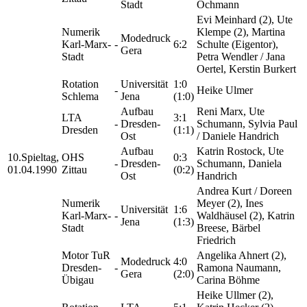
Stadt
Ochmann
Evi Meinhard (2), Ute
Numerik
Klempe (2), Martina
Modedruck
Karl-Marx-
-
6:2
Schulte (Eigentor),
Gera
Stadt
Petra Wendler / Jana
Oertel, Kerstin Burkert
Rotation
Universität
1:0
-
Heike Ulmer
Schlema
Jena
(1:0)
Aufbau
Reni Marx, Ute
LTA
3:1
-
Dresden-
Schumann, Sylvia Paul
Dresden
(1:1)
Ost
/ Daniele Handrich
Aufbau
Katrin Rostock, Ute
10.Spieltag,
OHS
0:3
-
Dresden-
Schumann, Daniela
01.04.1990
Zittau
(0:2)
Ost
Handrich
Andrea Kurt / Doreen
Numerik
Meyer (2), Ines
Universität
1:6
Karl-Marx-
-
Waldhäusel (2), Katrin
Jena
(1:3)
Stadt
Breese, Bärbel
Friedrich
Motor TuR
Angelika Ahnert (2),
Modedruck
4:0
Dresden-
-
Ramona Naumann,
Gera
(2:0)
Übigau
Carina Böhme
Heike Ullmer (2),