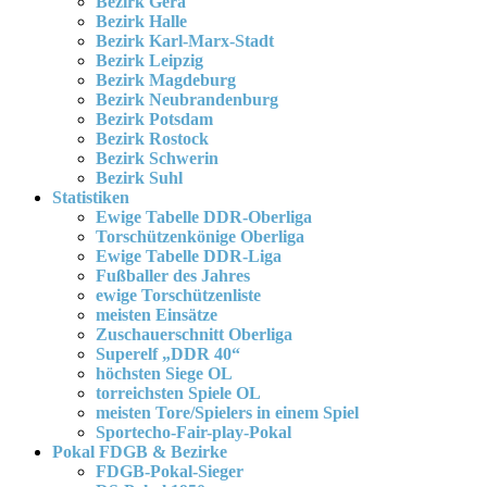
Bezirk Gera
Bezirk Halle
Bezirk Karl-Marx-Stadt
Bezirk Leipzig
Bezirk Magdeburg
Bezirk Neubrandenburg
Bezirk Potsdam
Bezirk Rostock
Bezirk Schwerin
Bezirk Suhl
Statistiken
Ewige Tabelle DDR-Oberliga
Torschützenkönige Oberliga
Ewige Tabelle DDR-Liga
Fußballer des Jahres
ewige Torschützenliste
meisten Einsätze
Zuschauerschnitt Oberliga
Superelf „DDR 40“
höchsten Siege OL
torreichsten Spiele OL
meisten Tore/Spielers in einem Spiel
Sportecho-Fair-play-Pokal
Pokal FDGB & Bezirke
FDGB-Pokal-Sieger