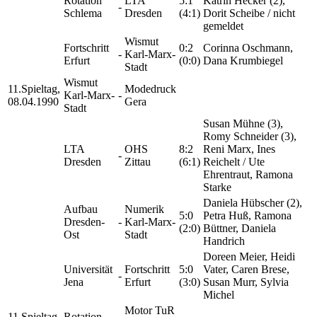
Rotation
LTA
5:1
Katrin Hecker (2),
-
Schlema
Dresden
(4:1)
Dorit Scheibe / nicht
gemeldet
Wismut
Fortschritt
0:2
Corinna Oschmann,
-
Karl-Marx-
Erfurt
(0:0)
Dana Krumbiegel
Stadt
Wismut
11.Spieltag,
Modedruck
Karl-Marx-
-
08.04.1990
Gera
Stadt
Susan Mühne (3),
Romy Schneider (3),
LTA
OHS
8:2
Reni Marx, Ines
-
Dresden
Zittau
(6:1)
Reichelt / Ute
Ehrentraut, Ramona
Starke
Daniela Hübscher (2),
Aufbau
Numerik
5:0
Petra Huß, Ramona
Dresden-
-
Karl-Marx-
(2:0)
Büttner, Daniela
Ost
Stadt
Handrich
Doreen Meier, Heidi
Universität
Fortschritt
5:0
Vater, Caren Brese,
-
Jena
Erfurt
(3:0)
Susan Murr, Sylvia
Michel
Motor TuR
11.Spieltag,
Rotation