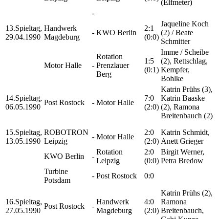
(Elfmeter)
-
Jaqueline Koch
13.Spieltag,
Handwerk
2:1
-
KWO Berlin
(2) / Beate
29.04.1990
Magdeburg
(0:0)
Schmitter
Imme / Scheibe
Rotation
1:5
(2), Rettschlag,
Motor Halle
-
Prenzlauer
(0:1)
Kempfer,
Berg
Bohlke
Katrin Prühs (3),
14.Spieltag,
7:0
Katrin Baaske
Post Rostock
-
Motor Halle
06.05.1990
(2:0)
(2), Ramona
Breitenbauch (2)
15.Spieltag,
ROBOTRON
2:0
Katrin Schmidt,
-
Motor Halle
13.05.1990
Leipzig
(2:0)
Anett Grieger
Rotation
2:0
Birgit Werner,
KWO Berlin
-
Leipzig
(0:0)
Petra Bredow
Turbine
-
Post Rostock
0:0
Potsdam
Katrin Prühs (2),
16.Spieltag,
Handwerk
4:0
Ramona
Post Rostock
-
27.05.1990
Magdeburg
(2:0)
Breitenbauch,