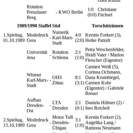
Gabi Kunze
Rotation
1:0
Christiane
Prenzlauer
-
KWO Berlin
(0:0)
Füchsel
Berg
1989/1990 Staffel Süd
Torschützinnen
Numerik
1.Spieltag,
Modedruck
4:0
Kerstin Forkert (3),
-
Karl-Marx-
01.10.1989
Gera
(2:0)
Heike Patzelt
Stadt
Petra Weschenfelder,
Universität
Rotation
2:1
-
Heidi Vater / Marion
Jena
Schlema
(1:0)
Fleischer (Eigentor)
Carmen Weiß (5),
Corinna Ochmann,
Wismut
OHS
8:1
Dana Krumbiegel,
Karl-Marx-
-
Zittau
(3:1)
Carmen Kohr
Stadt
(Eigentor) / Gabriele
Breuer
Aufbau
LTA
2:1
Daniela Hübner (2) /
Dresden-
-
Dresden
(0:1)
Ines Reichelt
Ost
Motor TuR
Kerstin Forkert (2),
2.Spieltag,
Modedruck
3:1
-
Dresden-
Angelika Lang /
15.10.1989
Gera
(1:0)
Übigau
Ramona Neumann