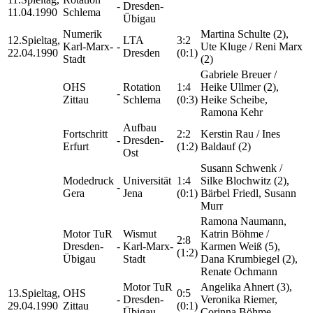
-
Dresden-
11.04.1990
Schlema
Übigau
Numerik
Martina Schulte (2),
12.Spieltag,
LTA
3:2
Karl-Marx-
-
Ute Kluge / Reni Marx
22.04.1990
Dresden
(0:1)
Stadt
(2)
Gabriele Breuer /
OHS
Rotation
1:4
Heike Ullmer (2),
-
Zittau
Schlema
(0:3)
Heike Scheibe,
Ramona Kehr
Aufbau
Fortschritt
2:2
Kerstin Rau / Ines
-
Dresden-
Erfurt
(1:2)
Baldauf (2)
Ost
Susann Schwenk /
Modedruck
Universität
1:4
Silke Blochwitz (2),
-
Gera
Jena
(0:1)
Bärbel Friedl, Susann
Murr
Ramona Naumann,
Motor TuR
Wismut
Katrin Böhme /
2:8
Dresden-
-
Karl-Marx-
Karmen Weiß (5),
(1:2)
Übigau
Stadt
Dana Krumbiegel (2),
Renate Ochmann
Motor TuR
Angelika Ahnert (3),
13.Spieltag,
OHS
0:5
-
Dresden-
Veronika Riemer,
29.04.1990
Zittau
(0:1)
Übigau
Corinna Böhme