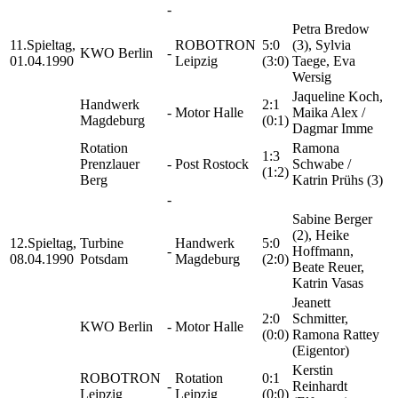
-
Petra Bredow
11.Spieltag,
ROBOTRON
5:0
(3), Sylvia
KWO Berlin
-
01.04.1990
Leipzig
(3:0)
Taege, Eva
Wersig
Jaqueline Koch,
Handwerk
2:1
-
Motor Halle
Maika Alex /
Magdeburg
(0:1)
Dagmar Imme
Rotation
Ramona
1:3
Prenzlauer
-
Post Rostock
Schwabe /
(1:2)
Berg
Katrin Prühs (3)
-
Sabine Berger
(2), Heike
12.Spieltag,
Turbine
Handwerk
5:0
-
Hoffmann,
08.04.1990
Potsdam
Magdeburg
(2:0)
Beate Reuer,
Katrin Vasas
Jeanett
2:0
Schmitter,
KWO Berlin
-
Motor Halle
(0:0)
Ramona Rattey
(Eigentor)
Kerstin
ROBOTRON
Rotation
0:1
-
Reinhardt
Leipzig
Leipzig
(0:0)