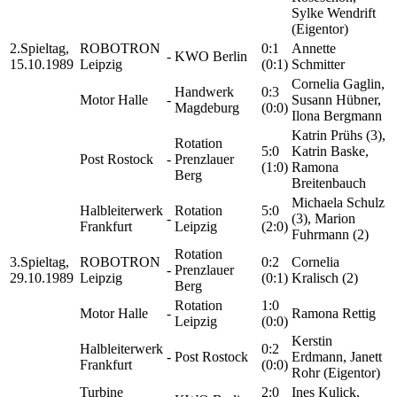
Sylke Wendrift
(Eigentor)
2.Spieltag,
ROBOTRON
0:1
Annette
-
KWO Berlin
15.10.1989
Leipzig
(0:1)
Schmitter
Cornelia Gaglin,
Handwerk
0:3
Motor Halle
-
Susann Hübner,
Magdeburg
(0:0)
Ilona Bergmann
Katrin Prühs (3),
Rotation
5:0
Katrin Baske,
Post Rostock
-
Prenzlauer
(1:0)
Ramona
Berg
Breitenbauch
Michaela Schulz
Halbleiterwerk
Rotation
5:0
-
(3), Marion
Frankfurt
Leipzig
(2:0)
Fuhrmann (2)
Rotation
3.Spieltag,
ROBOTRON
0:2
Cornelia
-
Prenzlauer
29.10.1989
Leipzig
(0:1)
Kralisch (2)
Berg
Rotation
1:0
Motor Halle
-
Ramona Rettig
Leipzig
(0:0)
Kerstin
Halbleiterwerk
0:2
-
Post Rostock
Erdmann, Janett
Frankfurt
(0:0)
Rohr (Eigentor)
Turbine
2:0
Ines Kulick,