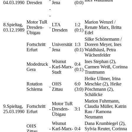
04.03.1990
Dresden
Jena
(0:0)
-
-
Motor TuR
Marion Wenzel /
8.Spieltag,
LTA
1:2
Dresden-
-
Renate Marx, Britta
03.12.1989
Dresden
(0:1)
Übigau
Edel
Silke Schönemann /
Fortschritt
Universität
1:3
Doreen Meyer, Ines
-
Erfurt
Jena
(0:1)
Waldhäusl, Petra
Wächenfelder
Wismut
Ines Stephan (2),
Modedruck
0:4
-
Karl-Marx-
Carmen Weiß, Corinna
Gera
(0:1)
Stadt
Trautmann
Heike Ullmer, Irina
Rotation
OHS
6:0
Meschke (2), Heike
-
Schlema
Zittau
(3:0)
Pöschmann (2),
Schälicke
Marion Fuhrmann,
Motor TuR
9.Spieltag,
Fortschritt
Claudia Müller, Katrin
-
Dresden-
3:1
25.03.1990
Erfurt
Rau / Ramona
Übigau
Neumann
Wismut
Dana Krumbiegel (2),
OHS
-
Karl-Marx-
0:4
Sylvia Reuter, Corinna
Zittau