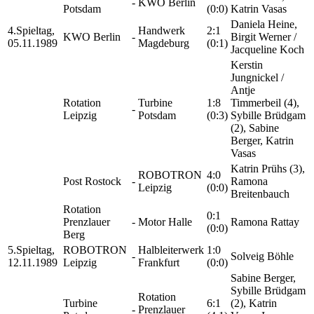
-
KWO Berlin
Potsdam
(0:0)
Katrin Vasas
Daniela Heine,
4.Spieltag,
Handwerk
2:1
KWO Berlin
-
Birgit Werner /
05.11.1989
Magdeburg
(0:1)
Jacqueline Koch
Kerstin
Jungnickel /
Antje
Rotation
Turbine
1:8
Timmerbeil (4),
-
Leipzig
Potsdam
(0:3)
Sybille Brüdgam
(2), Sabine
Berger, Katrin
Vasas
Katrin Prühs (3),
ROBOTRON
4:0
Post Rostock
-
Ramona
Leipzig
(0:0)
Breitenbauch
Rotation
0:1
Prenzlauer
-
Motor Halle
Ramona Rattay
(0:0)
Berg
5.Spieltag,
ROBOTRON
Halbleiterwerk
1:0
-
Solveig Böhle
12.11.1989
Leipzig
Frankfurt
(0:0)
Sabine Berger,
Sybille Brüdgam
Rotation
Turbine
6:1
(2), Katrin
-
Prenzlauer