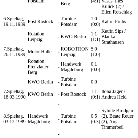
Potsdam
(4:1)
Vasas, Ines
Berg
Kulick (2) /
Ellen Retschlag
6.Spieltag,
Turbine
1:0
Post Rostock
-
Katrin Prühs
19.11.1989
Potsdam
(0:0)
Katrin Sips /
Rotation
1:1
-
KWO Berlin
Blanka
Leipzig
(1:1)
Strathausen
7.Spieltag,
ROBOTRON
5:0
Motor Halle
-
26.11.1989
Leipzig
(1:0)
Rotation
Handwerk
0:1
Prenzlauer
-
Magdeburg
(0:0)
Berg
Turbine
KWO Berlin
-
0:0
Potsdam
7.Spieltag,
1:1
Ilona Jäger /
KWO Berlin
-
Post Rostock
18.03.1990
(0:1)
Andrea Held
-
Sybille Brüdgam
8.Spieltag,
Handwerk
Turbine
0:5
(2), Beate Reuer
-
03.12.1989
Magdeburg
Potsdam
(0:3)
(2), Anja
Timmerbeil
-