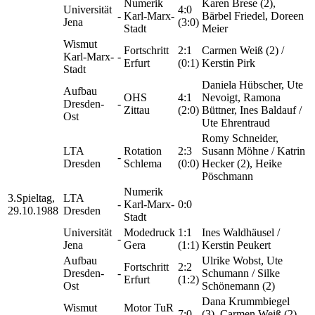
Numerik
Karen Brese (2),
Universität
4:0
-
Karl-Marx-
Bärbel Friedel, Doreen
Jena
(3:0)
Stadt
Meier
Wismut
Fortschritt
2:1
Carmen Weiß (2) /
Karl-Marx-
-
Erfurt
(0:1)
Kerstin Pirk
Stadt
Daniela Hübscher, Ute
Aufbau
OHS
4:1
Nevoigt, Ramona
Dresden-
-
Zittau
(2:0)
Büttner, Ines Baldauf /
Ost
Ute Ehrentraud
Romy Schneider,
LTA
Rotation
2:3
Susann Möhne / Katrin
-
Dresden
Schlema
(0:0)
Hecker (2), Heike
Pöschmann
Numerik
3.Spieltag,
LTA
-
Karl-Marx-
0:0
29.10.1988
Dresden
Stadt
Universität
Modedruck
1:1
Ines Waldhäusel /
-
Jena
Gera
(1:1)
Kerstin Peukert
Aufbau
Ulrike Wobst, Ute
Fortschritt
2:2
Dresden-
-
Schumann / Silke
Erfurt
(1:2)
Ost
Schönemann (2)
Dana Krummbiegel
Wismut
Motor TuR
7:0
(3), Carmen Weiß (2),