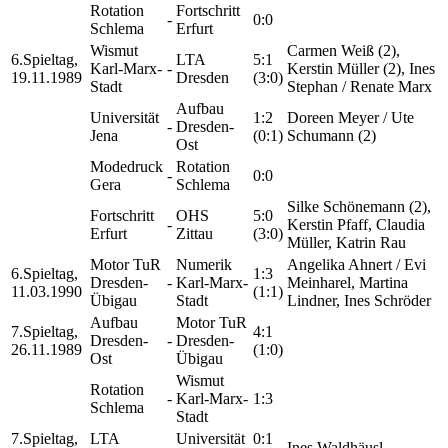
Rotation
Fortschritt
-
0:0
Schlema
Erfurt
Wismut
Carmen Weiß (2),
6.Spieltag,
LTA
5:1
Karl-Marx-
-
Kerstin Müller (2), Ines
19.11.1989
Dresden
(3:0)
Stadt
Stephan / Renate Marx
Aufbau
Universität
1:2
Doreen Meyer / Ute
-
Dresden-
Jena
(0:1)
Schumann (2)
Ost
Modedruck
Rotation
-
0:0
Gera
Schlema
Silke Schönemann (2),
Fortschritt
OHS
5:0
-
Kerstin Pfaff, Claudia
Erfurt
Zittau
(3:0)
Müller, Katrin Rau
Motor TuR
Numerik
Angelika Ahnert / Evi
6.Spieltag,
1:3
Dresden-
-
Karl-Marx-
Meinharel, Martina
11.03.1990
(1:1)
Übigau
Stadt
Lindner, Ines Schröder
Aufbau
Motor TuR
7.Spieltag,
4:1
Dresden-
-
Dresden-
26.11.1989
(1:0)
Ost
Übigau
Wismut
Rotation
-
Karl-Marx-
1:3
Schlema
Stadt
7.Spieltag,
LTA
Universität
0:1
-
Ines Waldhäusl