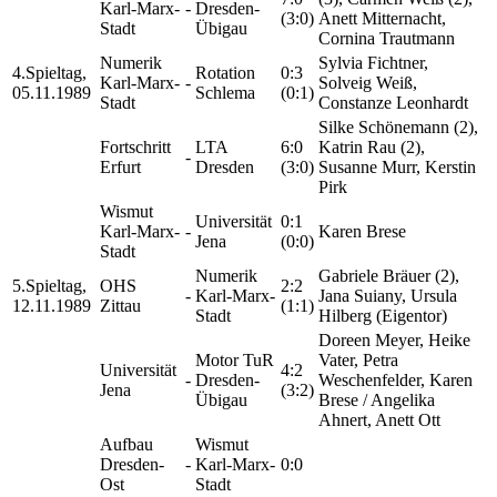
Karl-Marx-
-
Dresden-
(3:0)
Anett Mitternacht,
Stadt
Übigau
Cornina Trautmann
Numerik
Sylvia Fichtner,
4.Spieltag,
Rotation
0:3
Karl-Marx-
-
Solveig Weiß,
05.11.1989
Schlema
(0:1)
Stadt
Constanze Leonhardt
Silke Schönemann (2),
Fortschritt
LTA
6:0
Katrin Rau (2),
-
Erfurt
Dresden
(3:0)
Susanne Murr, Kerstin
Pirk
Wismut
Universität
0:1
Karl-Marx-
-
Karen Brese
Jena
(0:0)
Stadt
Numerik
Gabriele Bräuer (2),
5.Spieltag,
OHS
2:2
-
Karl-Marx-
Jana Suiany, Ursula
12.11.1989
Zittau
(1:1)
Stadt
Hilberg (Eigentor)
Doreen Meyer, Heike
Motor TuR
Vater, Petra
Universität
4:2
-
Dresden-
Weschenfelder, Karen
Jena
(3:2)
Übigau
Brese / Angelika
Ahnert, Anett Ott
Aufbau
Wismut
Dresden-
-
Karl-Marx-
0:0
Ost
Stadt